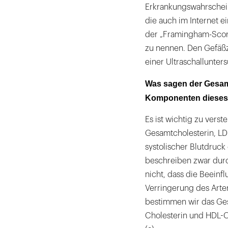
Erkrankungswahrscheinl
die auch im Internet 
der „Framingham-Scor
zu nennen. Den Gefäßz
einer Ultraschallunter
Was sagen der Gesamt
Komponenten dieses
Es ist wichtig zu verst
Gesamtcholesterin, LDL
systolischer Blutdruck
beschreiben zwar durc
nicht, dass die Beeinf
Verringerung des Arte
bestimmen wir das Ges
Cholesterin und HDL-C