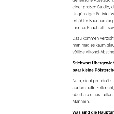
genetische Ausstattung
einer großen Studie, d
Ungünstiger Fettstoffw
erhöhter Bauchumfang 
inneres Bauchfett - sow
Dazu kommen Verzich
man mag es kaum glaub
völlige Alkohol-Abstin
Stichwort Übergewich
paar kleine Pölsterch
Nein, nicht grundsätzl
abdominelle Fettsucht,
oberhalb eines Taille
Männern.
Was sind die Haupturs