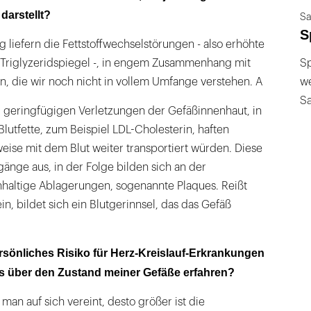
darstellt?
Sa
S
g liefern die Fettstoffwechselstörungen - also erhöhte
Sp
 Triglyzeridspiegel -, in engem Zusammenhang mit
we
 die wir noch nicht in vollem Umfange verstehen. A
S
geringfügigen Verletzungen der Gefäßinnenhaut, in
utfette, zum Beispiel LDL-Cholesterin, haften
eise mit dem Blut weiter transportiert würden. Diese
nge aus, in der Folge bilden sich an der
haltige Ablagerungen, sogenannte Plaques. Reißt
in, bildet sich ein Blutgerinnsel, das das Gefäß
rsönliches Risiko für Herz-Kreislauf-Erkrankungen
s über den Zustand meiner Gefäße erfahren?
man auf sich vereint, desto größer ist die