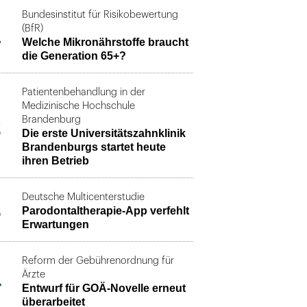
Bundesinstitut für Risikobewertung
1
(BfR)
Welche Mikronährstoffe braucht
die Generation 65+?
Patientenbehandlung in der
Medizinische Hochschule
2
Brandenburg
Die erste Universitätszahnklinik
Brandenburgs startet heute
ihren Betrieb
Deutsche Multicenterstudie
3
Parodontaltherapie-App verfehlt
Erwartungen
Reform der Gebührenordnung für
4
Ärzte
Entwurf für GOÄ-Novelle erneut
überarbeitet