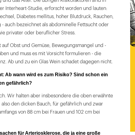
 und das Alter. Die übrigen Risikofaktoren sind in
er Interheart-Studie, erforscht worden und lauten:
echsel, Diabetes mellitus, hoher Blutdruck, Rauchen,
- auch bezeichnet als abdominelle Fettsucht oder
ie privater oder beruflicher Stress.
t auf Obst und Gemüse, Bewegungsmangel und -
en und muss es mit Vorsicht formulieren - die
enz. Ab und zu ein Glas Wein schadet dagegen nicht.
t: Ab wann wird es zum Risiko? Sind schon ein
en gefährlich?
ich. Wir halten aber insbesondere die oben erwähnte
 also den dicken Bauch, für gefährlich und zwar
numfangs von 88 cm bei Frauen und 102 cm bei
achen für Arteriosklerose, die ja eine große