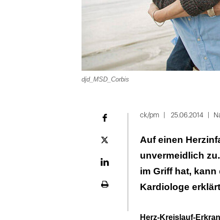
djd_MSD_Corbis
ck/pm
25.06.2014
N
Facebook
Auf einen Herzinf
Plattform
X
unvermeidlich zu
LinekdIn
im Griff hat, kan
Kardiologe erklärt
Seite
ausdrucken
Herz-Kreislauf-Erkra