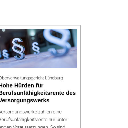
Oberverwaltungsgericht Lüneburg
Hohe Hürden für
Berufsunfähigkeitsrente des
Versorgungswerks
Versorgungswerke zahlen eine
Berufsunfähigkeitsrente nur unter
engen Voraussetzungen. So sind