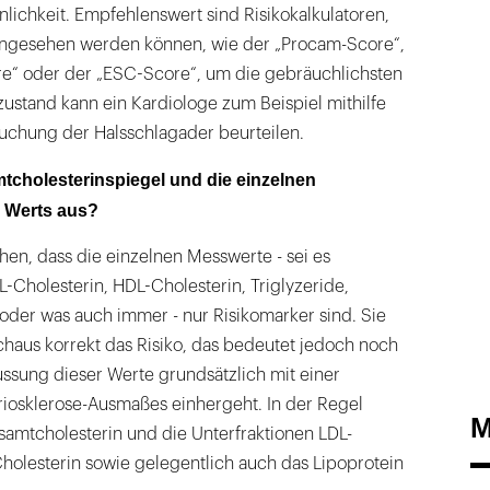
ichkeit. Empfehlenswert sind Risikokalkulatoren,
eingesehen werden können, wie der „Procam-Score“,
e“ oder der „ESC-Score“, um die gebräuchlichsten
ustand kann ein Kardiologe zum Beispiel mithilfe
suchung der Halsschlagader beurteilen.
cholesterinspiegel und die einzelnen
 Werts aus?
ehen, dass die einzelnen Messwerte - sei es
-Cholesterin, HDL-Cholesterin, Triglyzeride,
 oder was auch immer - nur Risikomarker sind. Sie
haus korrekt das Risiko, das bedeutet jedoch noch
lussung dieser Werte grundsätzlich mit einer
riosklerose-Ausmaßes einhergeht. In der Regel
M
amtcholesterin und die Unterfraktionen LDL-
holesterin sowie gelegentlich auch das Lipoprotein