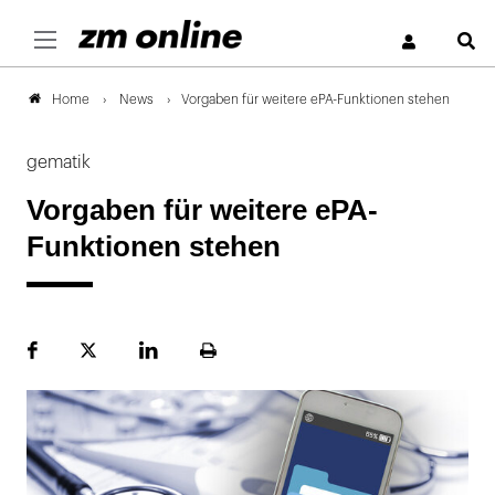
S
News
Vorgaben für weitere ePA-Funktionen stehen
Home
gematik
Vorgaben für weitere ePA-
Funktionen stehen
Facebook
Plattform
LinekdIn
Seite
X
ausdrucken