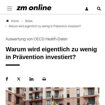
S
News
Home
Warum wird eigentlich zu wenig in Prävention investiert?
Auswertung von OECD-Health-Daten
Warum wird eigentlich zu wenig
in Prävention investiert?
Facebook
Plattform
LinekdIn
Seite
X
ausdrucken