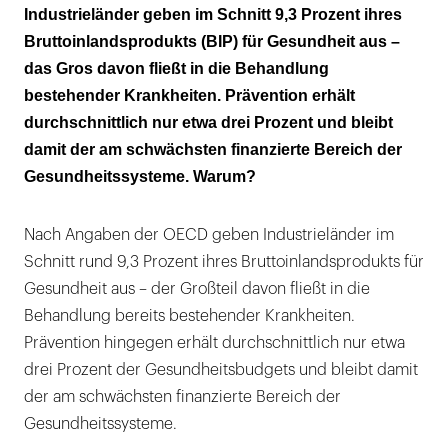
Warum bleibt Prävention politisch oft
Industrieländer geben im Schnitt 9,3 Prozent ihres
zweitrangig?
Bruttoinlandsprodukts (BIP) für Gesundheit aus –
das Gros davon fließt in die Behandlung
Die Vielzahl an Akteuren macht es
bestehender Krankheiten. Prävention erhält
kompliziert
durchschnittlich nur etwa drei Prozent und bleibt
Nichtstun kostet deutlich mehr!
damit der am schwächsten finanzierte Bereich der
Gesundheitssysteme. Warum?
Nach Angaben der OECD geben Industrieländer im
Schnitt rund 9,3 Prozent ihres Bruttoinlandsprodukts für
Gesundheit aus – der Großteil davon fließt in die
Behandlung bereits bestehender Krankheiten.
Prävention hingegen erhält durchschnittlich nur etwa
drei Prozent der Gesundheitsbudgets und bleibt damit
der am schwächsten finanzierte Bereich der
Gesundheitssysteme.