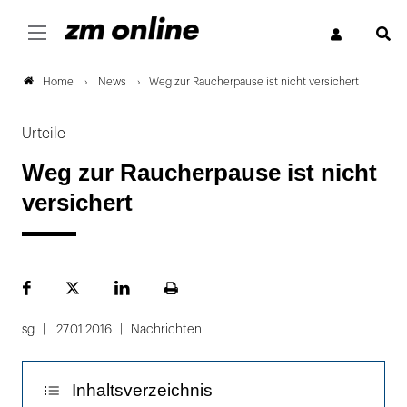
S
News
Weg zur Raucherpause ist nicht versichert
Home
Urteile
Weg zur Raucherpause ist nicht
versichert
Facebook
Plattform
LinekdIn
Seite
X
ausdrucken
sg
27.01.2016
Nachrichten
Inhaltsverzeichnis