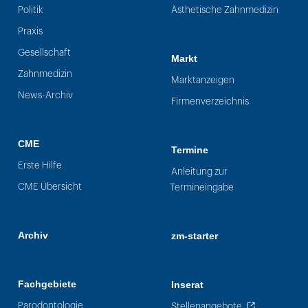
Politik
Ästhetische Zahnmedizin
Praxis
Gesellschaft
Markt
Zahnmedizin
Marktanzeigen
News-Archiv
Firmenverzeichnis
CME
Termine
Erste Hilfe
Anleitung zur
CME Übersicht
Termineingabe
Archiv
zm-starter
Fachgebiete
Inserat
Parodontologie
Stellenangebote