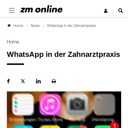
S
News
WhatsApp in der Zahnarztpraxis
Home
Home
WhatsApp in der Zahnarztpraxis
Facebook
Plattform
LinekdIn
Seite
X
ausdrucken