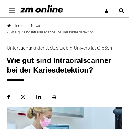
S
News
Home
Wie gut sind Intraoralscanner bei der Kariesdetektion?
Untersuchung der Justus-Liebig-Universität Gießen
Wie gut sind Intraoralscanner
bei der Kariesdetektion?
Facebook
Plattform
LinekdIn
Seite
X
ausdrucken