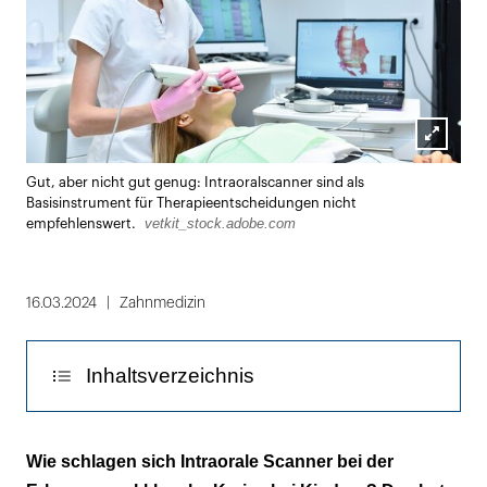
Lightbox
Gut, aber nicht gut genug: Intraoralscanner sind als
öffnen
Basisinstrument für Therapieentscheidungen nicht
vetkit_stock.adobe.com
empfehlenswert.
16.03.2024
Zahnmedizin
Inhaltsverzeichnis
Material und Methode
Wie schlagen sich Intraorale Scanner bei der