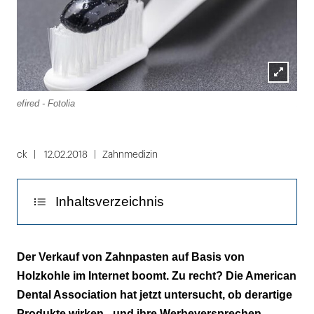
Lightbox
efired - Fotolia
zm/
öffnen
Folie
1
ck
12.02.2018
Zahnmedizin
von
2
Inhaltsverzeichnis
Tolle Werbeversprechen - leider nicht
Der Verkauf von Zahnpasten auf Basis von
belegt!
Holzkohle im Internet boomt. Zu recht? Die American
Dental Association hat jetzt untersucht, ob derartige
Produkte wirken - und ihre Werbeversprechen