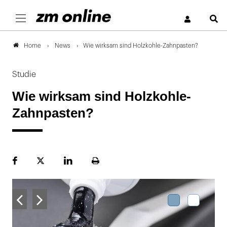
S
News
Wie wirksam sind Holzkohle-Zahnpasten?
Home
Studie
Wie wirksam sind Holzkohle-
Zahnpasten?
Facebook
Plattform
LinekdIn
Seite
X
ausdrucken