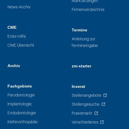
Marktanzeigen
News-Archiv
Firmenverzeichnis
CME
Termine
Erste Hilfe
Anleitung zur
CME Übersicht
Termineingabe
Archiv
zm-starter
Fachgebiete
Inserat
Parodontologie
Stellenangebote
Implantologie
Stellengesuche
Endodontologie
Praxismarkt
Kieferorthopädie
Verschiedenes