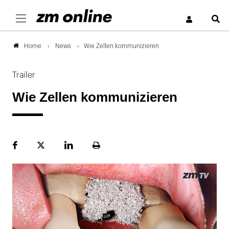
S
News
Wie Zellen kommunizieren
Home
Trailer
Wie Zellen kommunizieren
Facebook
Plattform
LinekdIn
Seite
X
ausdrucken