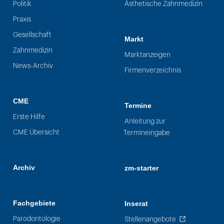
Politik
Ästhetische Zahnmedizin
Praxis
Gesellschaft
Markt
Zahnmedizin
Marktanzeigen
News-Archiv
Firmenverzeichnis
CME
Termine
Erste Hilfe
Anleitung zur
CME Übersicht
Termineingabe
Archiv
zm-starter
Fachgebiete
Inserat
Parodontologie
Stellenangebote