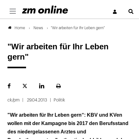
S
News
"Wir arbeiten für Ihr Leben gern"
Home
"Wir arbeiten für Ihr Leben
gern"
Facebook
Plattform
LinekdIn
Seite
X
ausdrucken
ck/pm
29.04.2013
Politik
"Wir arbeiten für Ihr Leben gern“: KBV und KVen
wollen mit der Kampagne bis 2017 den Berufsstand
des niedergelassenen Arztes und