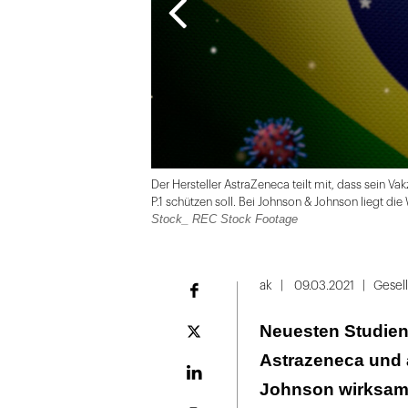
Der Hersteller AstraZeneca teilt mit, dass sein Vak
P.1 schützen soll. Bei Johnson & Johnson liegt die
Stock_ REC Stock Footage
Folie
1
ak
09.03.2021
Gesel
Facebook
von
Neuesten Studien
2
Plattform
X
Astrazeneca und 
LinekdIn
Johnson wirksam g