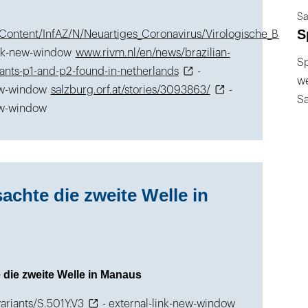
Sa
S
Content/InfAZ/N/Neuartiges_Coronavirus/Virologische_Basisda
ink-new-window
www.rivm.nl/en/news/brazilian-
Sp
iants-p1-and-p2-found-in-netherlands
-
we
new-window
salzburg.orf.at/stories/3093863/
-
S
ew-window
sachte die zweite Welle in
 die zweite Welle in Manaus
variants/S.501Y.V3
- external-link-new-window