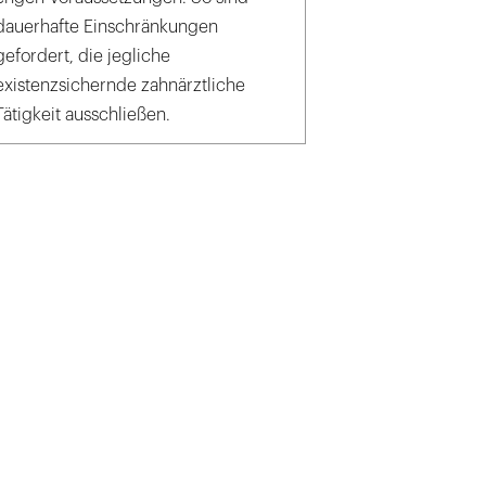
dauerhafte Einschränkungen
gefordert, die jegliche
existenzsichernde zahnärztliche
Tätigkeit ausschließen.
ck_ oasisamuel