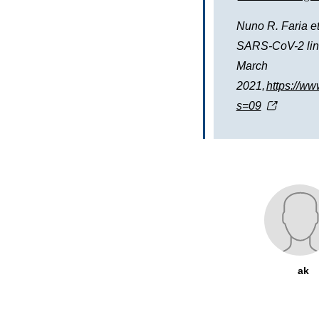
Nuno R. Faria e
SARS-CoV-2 line
March
2021,
https://ww
s=09
ak