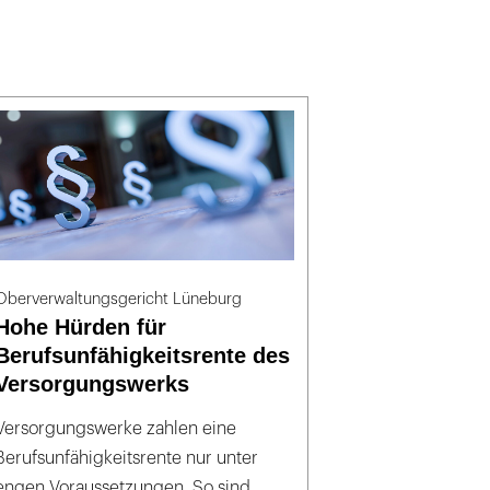
Oberverwaltungsgericht Lüneburg
Hohe Hürden für
Berufsunfähigkeitsrente des
Versorgungswerks
Versorgungswerke zahlen eine
Berufsunfähigkeitsrente nur unter
engen Voraussetzungen. So sind