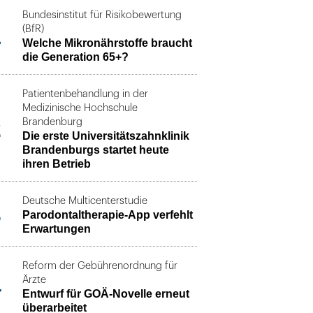
Bundesinstitut für Risikobewertung
1
(BfR)
Welche Mikronährstoffe braucht
die Generation 65+?
Patientenbehandlung in der
Medizinische Hochschule
2
Brandenburg
Die erste Universitätszahnklinik
Brandenburgs startet heute
ihren Betrieb
Deutsche Multicenterstudie
3
Parodontaltherapie-App verfehlt
Erwartungen
Reform der Gebührenordnung für
4
Ärzte
Entwurf für GOÄ-Novelle erneut
überarbeitet