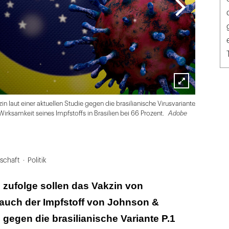
Lightbox
Adobe Sto
zin laut einer aktuellen Studie gegen die brasilianische Virusvariante
öffnen
Adobe
 Wirksamkeit seines Impfstoffs in Brasilien bei 66 Prozent.
lschaft
Politik
 zufolge sollen das Vakzin von
auch der Impfstoff von Johnson &
egen die brasilianische Variante P.1