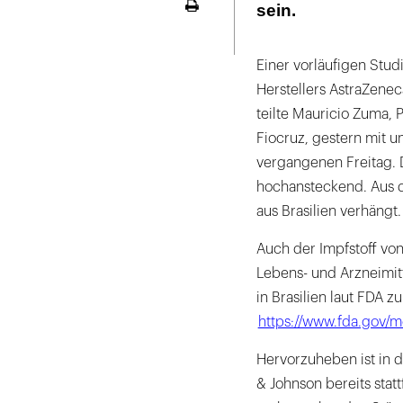
sein.
Seite
ausdrucken
Einer vorläufigen Stud
Herstellers AstraZenec
teilte Mauricio Zuma, 
Fiocruz, gestern mit u
vergangenen Freitag. Di
hochansteckend. Aus d
aus Brasilien verhängt.
Auch der Impfstoff vo
Lebens- und Arzneimitt
in Brasilien laut FDA 
https://www.fda.gov/
Hervorzuheben ist in 
& Johnson bereits stat