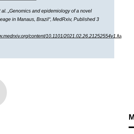
t al. „Genomics and epidemiology of a novel
age in Manaus, Brazil“, MedRxiv, Published 3
w.medrxiv.org/content/10.1101/2021.02.26.21252554v1.full?
M