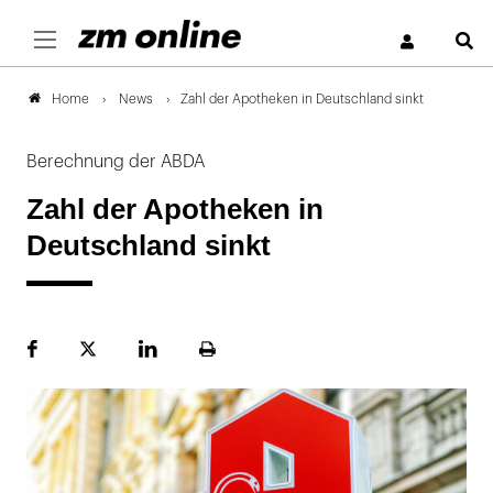
S
News
Zahl der Apotheken in Deutschland sinkt
Home
Berechnung der ABDA
Zahl der Apotheken in
Deutschland sinkt
Facebook
Plattform
LinekdIn
Seite
X
ausdrucken