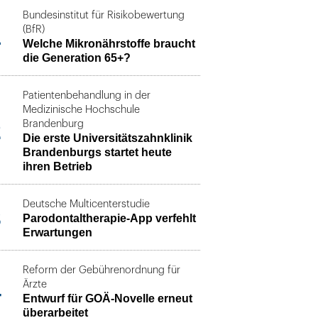
Bundesinstitut für Risikobewertung
1
(BfR)
Welche Mikronährstoffe braucht
die Generation 65+?
Patientenbehandlung in der
Medizinische Hochschule
2
Brandenburg
Die erste Universitätszahnklinik
Brandenburgs startet heute
ihren Betrieb
Deutsche Multicenterstudie
3
Parodontaltherapie-App verfehlt
Erwartungen
Reform der Gebührenordnung für
4
Ärzte
Entwurf für GOÄ-Novelle erneut
überarbeitet