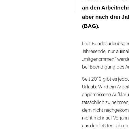
Seite
ausdrucken
an den Arbeitnehm
aber nach drei Ja
(BAG).
Laut Bundesurlaubsgese
Jahresende, nur ausna
„mitgenommen“ werden 
bei Beendigung des Arb
Seit 2019 gibt es jedo
Urlaub: Wird ein Arbe
angemessene Aufklärung
tatsächlich zu nehmen,
dem nicht nachgekomm
nicht mehr auf Verjäh
aus den letzten Jahren