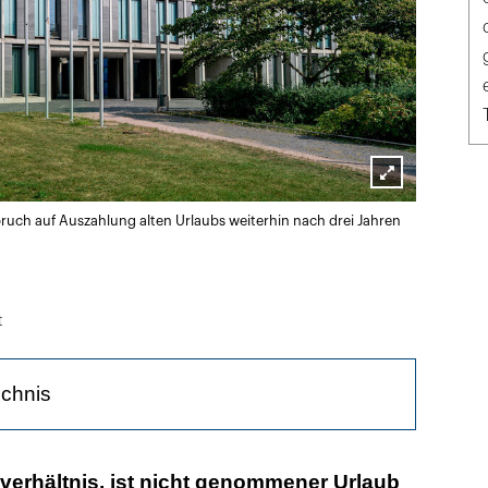
Lightbox
pruch auf Auszahlung alten Urlaubs weiterhin nach drei Jahren
öffnen
t
ichnis
beitsverhältnisses ist eine Zäsur
verhältnis, ist nicht genommener Urlaub