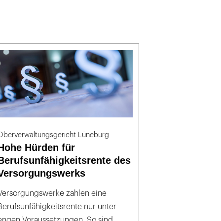
Oberverwaltungsgericht Lüneburg
Hohe Hürden für
Berufsunfähigkeitsrente des
Versorgungswerks
Versorgungswerke zahlen eine
Berufsunfähigkeitsrente nur unter
engen Voraussetzungen. So sind