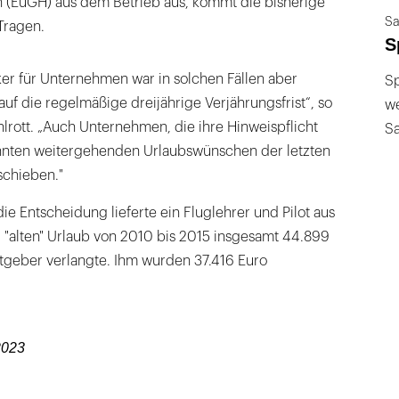
n (EuGH) aus dem Betrieb aus, kommt die bisherige
Sa
Tragen.
S
er für Unternehmen war in solchen Fällen aber
Sp
auf die regelmäßige dreijährige Verjährungsfrist“, so
we
hlrott. „Auch Unternehmen, die ihre Hinweispflicht
S
konnten weitergehenden Urlaubswünschen der letzten
schieben."
ie Entscheidung lieferte ein Fluglehrer und Pilot aus
 "alten" Urlaub von 2010 bis 2015 insgesamt 44.899
tgeber verlangte. Ihm wurden 37.416 Euro
2023