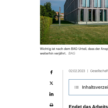
Wichtig ist nach dem BAG-Urteil, dass der Ans
BAG
weiterhin verjährt.
02.02.2023
Gesellschaf
Facebook
Plattform
Inhaltsverze
X
LinekdIn
Das Ende des Ar
Endet das Arbeits