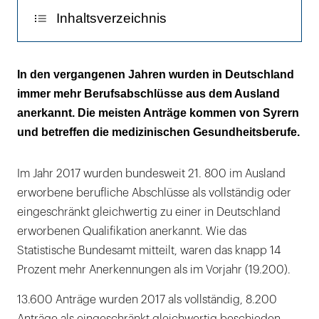
Inhaltsverzeichnis
21.800 anerkannte Abschlüsse - bei
In den vergangenen Jahren wurden in Deutschland
insgesamt 31.100 Verfahren
immer mehr Berufsabschlüsse aus dem Ausland
anerkannt. Die meisten Anträge kommen von Syrern
23.500 der 31.100 Verfahren betreffen
und betreffen die medizinischen Gesundheitsberufe.
medizinische Gesundheitsberufe
Im Jahr 2017 wurden bundesweit 21. 800 im Ausland
erworbene berufliche Abschlüsse als vollständig oder
eingeschränkt gleichwertig zu einer in Deutschland
erworbenen Qualifikation anerkannt. Wie das
Statistische Bundesamt mitteilt, waren das knapp 14
Prozent mehr Anerkennungen als im Vorjahr (19.200).
13.600 Anträge wurden 2017 als vollständig, 8.200
Anträge als eingeschränkt gleichwertig beschieden.