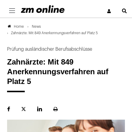
S
News
Home
Zahnärzte: Mit 849 Anerkennungsverfahren auf Platz 5
Prüfung ausländischer Berufsabschlüsse
Zahnärzte: Mit 849
Anerkennungsverfahren auf
Platz 5
Facebook
Plattform
LinekdIn
Seite
X
ausdrucken