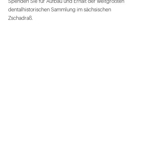
Spenden Sie für Aufbau und Erhalt der weltgrößten
dentalhistorischen Sammlung im sächsischen
Zschadraß.