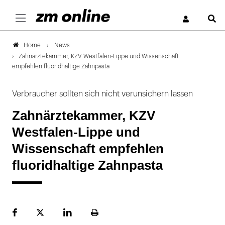
S
News
Home
Zahnärztekammer, KZV Westfalen-Lippe und Wissenschaft
empfehlen fluoridhaltige Zahnpasta
Verbraucher sollten sich nicht verunsichern lassen
Zahnärztekammer, KZV
Westfalen-Lippe und
Wissenschaft empfehlen
fluoridhaltige Zahnpasta
Facebook
Plattform
LinekdIn
Seite
X
ausdrucken