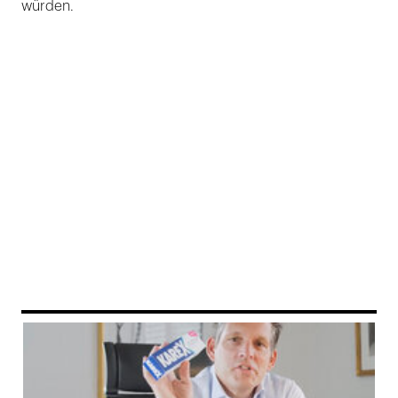
würden.
169