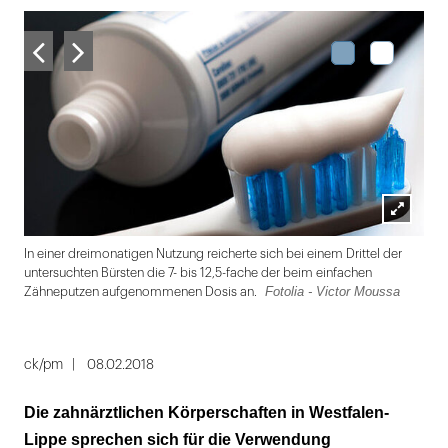
Lightbox
In einer dreimonatigen Nutzung reicherte sich bei einem Drittel der
öffnen
untersuchten Bürsten die 7- bis 12,5-fache der beim einfachen
Fotolia - Victor Moussa
Zähneputzen aufgenommenen Dosis an.
Folie
1
ck/pm
08.02.2018
von
Die zahnärztlichen Körperschaften in Westfalen-
2
Lippe sprechen sich für die Verwendung