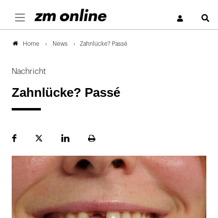
S
News
Zahnlücke? Passé
Home
Nachricht
Zahnlücke? Passé
Facebook
Plattform
LinekdIn
Seite
X
ausdrucken