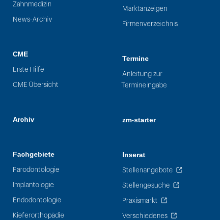
Zahnmedizin
Marktanzeigen
News-Archiv
Firmenverzeichnis
CME
Termine
Erste Hilfe
Anleitung zur
CME Übersicht
Termineingabe
Archiv
zm-starter
Fachgebiete
Inserat
Parodontologie
Stellenangebote
Implantologie
Stellengesuche
Endodontologie
Praxismarkt
Kieferorthopädie
Verschiedenes