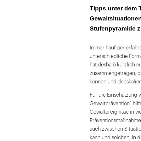
Seite
ausdrucken
Tipps unter dem Ti
Gewaltsituationen
Stufenpyramide z
Immer häufiger erfahre
unterschiedliche Form
hat deshalb kürzlich e
zusammengetragen, dam
können und deeskalier
Für die Einschätzung v
Gewaltprävention“ hilf
Gewaltereignisse in v
Präventionsmaßnahmen
auch zwischen Situati
kann und solchen, in 