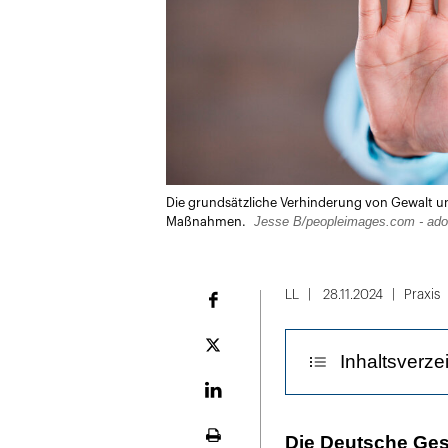
Die grundsätzliche Verhinderung von Gewalt und 
Jesse B/peopleimages.com - ad
Maßnahmen.
LL
28.11.2024
Praxis
Facebook
Plattform
Inhaltsverze
X
LinekdIn
In weniger ext
Die Deutsche Ges