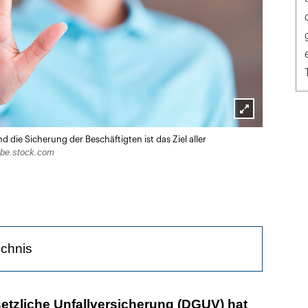
Lightbox
die Sicherung der Beschäftigten ist das Ziel aller
öffnen
obe.stock.com
ichnis
remen Situationen hilft Zuhören
etzliche Unfallversicherung (DGUV) hat