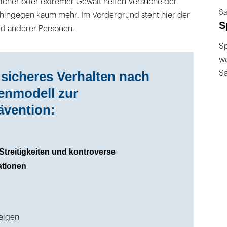
licher oder extremer Gewalt helfen Versuche der
Sa
 hingegen kaum mehr. Im Vordergrund steht hier der
S
d anderer Personen.
Sp
we
S
 sicheres Verhalten nach
enmodell zur
ävention:
 Streitigkeiten und kontroverse
ationen
eigen