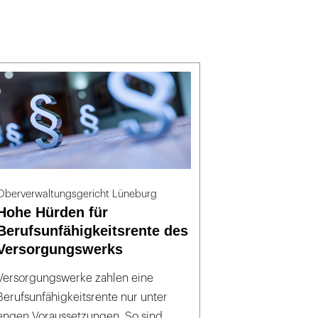
Oberverwaltungsgericht Lüneburg
Hohe Hürden für
Berufsunfähigkeitsrente des
Versorgungswerks
Versorgungswerke zahlen eine
Berufsunfähigkeitsrente nur unter
engen Voraussetzungen. So sind