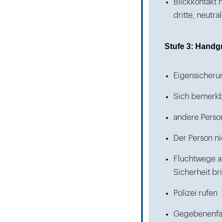
Blickkontakt 
dritte, neutr
Stufe 3: Handgr
Eigensicheru
Sich bemerkb
andere Perso
Der Person n
Fluchtwege au
Sicherheit br
Polizei rufen
Gegebenenfall