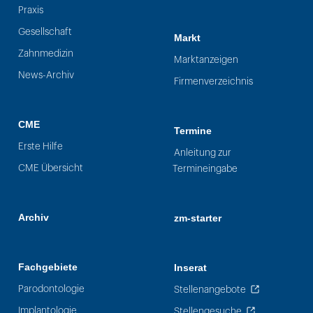
Praxis
Gesellschaft
Markt
Zahnmedizin
Marktanzeigen
News-Archiv
Firmenverzeichnis
CME
Termine
Erste Hilfe
Anleitung zur
CME Übersicht
Termineingabe
Archiv
zm-starter
Fachgebiete
Inserat
Parodontologie
Stellenangebote
Implantologie
Stellengesuche