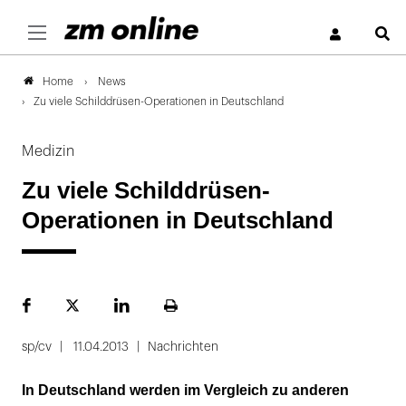
S
News
Home
Zu viele Schilddrüsen-Operationen in Deutschland
Medizin
Zu viele Schilddrüsen-
Operationen in Deutschland
Facebook
Plattform
LinekdIn
Seite
X
ausdrucken
sp/cv
11.04.2013
Nachrichten
In Deutschland werden im Vergleich zu anderen