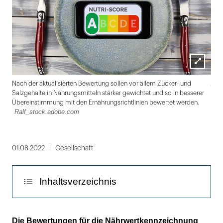
Lightbox
Ado
Nach der aktualisierten Bewertung sollen vor allem Zucker- und
öffnen
Salzgehalte in Nahrungsmitteln stärker gewichtet und so in besserer
Übereinstimmung mit den Ernährungsrichtlinien bewertet werden.
Ralf_stock.adobe.com
Folie
1
01.08.2022
Gesellschaft
von
2
Inhaltsverzeichnis
Ergebnisse für die Kategorie "Getränke" noch
Die Bewertungen für die Nährwertkennzeichnung