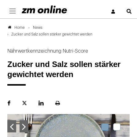
S
News
Home
Zucker und Salz sollen stärker gewichtet werden
Nährwertkennzeichnung Nutri-Score
Zucker und Salz sollen stärker
gewichtet werden
Facebook
Plattform
LinekdIn
Seite
X
ausdrucken