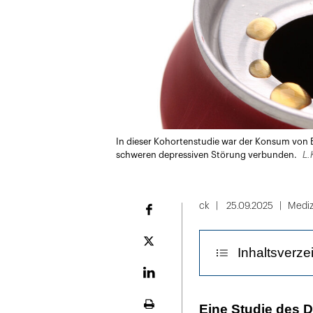
In dieser Kohortenstudie war der Konsum von E
L.
schweren depressiven Störung verbunden.
ck
25.09.2025
Mediz
Facebook
Plattform
Inhaltsverze
X
LinekdIn
Korrelation is
Eine Studie des 