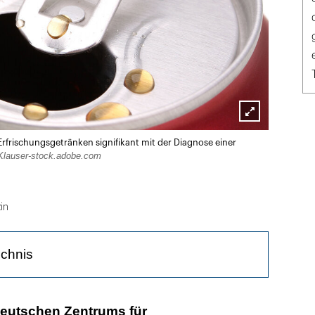
Lightbox
rfrischungsgetränken signifikant mit der Diagnose einer
öffnen
Klauser-stock.adobe.com
in
ichnis
t bei Frauen besonders ausgeprägt
Deutschen Zentrums für