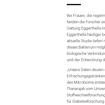
Bei Frauen, die regelm
fanden die Forscher ei
Gattung Eggerthella i
Eggerthella häufiger 
aktuelle Studie liefer
dieses Bakterium mögli
biologische Verbindu
und der Entwicklung 
„Unsere Daten deuten
Erfrischungsgetränke
des Mikrobioms entsteh
Thanarajah vom Univer
Stoffwechselforschung
für Diabetesforschung