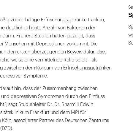
Sa
S
äßig zuckerhaltige Erfrischungsgetränke tranken,
Sp
ne deutlich erhöhte Anzahl von Bakterien der
we
m Darm. Frühere Studien hatten gezeigt, dass
S
bei Menschen mit Depressionen vorkommt. Die
t nun den ersten überzeugenden Beweis dafür, dass
cherweise eine vermittelnde Rolle spielt – als
ng zwischen dem Konsum von Erfrischungsgetränken
depressiver Symptome.
 darauf hin, dass der Zusammenhang zwischen
n und depressiven Symptomen durch den Einfluss
t“, sagt Studienleiter Dr. Dr. Sharmili Edwin
sitätsklinikum Frankfurt und dem MPI für
 Köln, assoziierter Partner des Deutschen Zentrums
 (DZD).