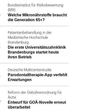
Bundesinstitut für Risikobewertung
1
(BfR)
Welche Mikronährstoffe braucht
die Generation 65+?
Patientenbehandlung in der
Medizinische Hochschule
2
Brandenburg
Die erste Universitätszahnklinik
Brandenburgs startet heute
ihren Betrieb
Deutsche Multicenterstudie
3
Parodontaltherapie-App verfehlt
Erwartungen
Reform der Gebührenordnung für
4
Ärzte
Entwurf für GOÄ-Novelle erneut
überarbeitet