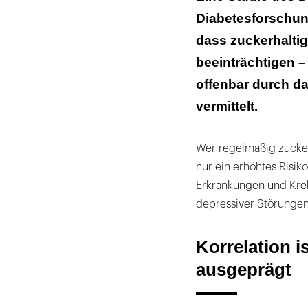
Seite
ausdrucken
Diabetesforschung
Veränderungen
dass zuckerhalti
beeinträchtigen – 
offenbar durch d
vermittelt.
Wer regelmäßig zucker
nur ein erhöhtes Risiko
Erkrankungen und Kreb
depressiver Störunge
Korrelation i
ausgeprägt