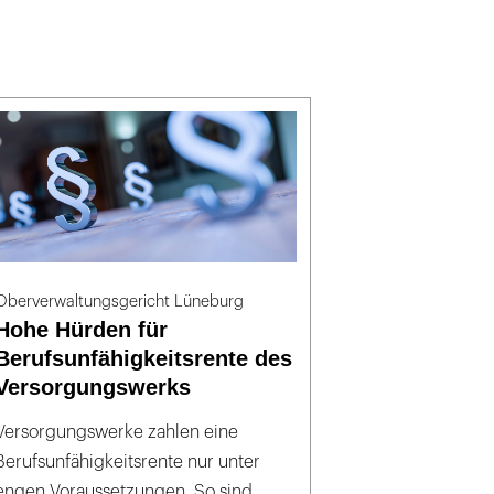
Oberverwaltungsgericht Lüneburg
Hohe Hürden für
Berufsunfähigkeitsrente des
Versorgungswerks
Versorgungswerke zahlen eine
Berufsunfähigkeitsrente nur unter
engen Voraussetzungen. So sind