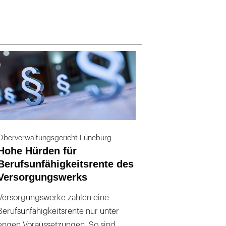
Oberverwaltungsgericht Lüneburg
Hohe Hürden für
Berufsunfähigkeitsrente des
Versorgungswerks
Versorgungswerke zahlen eine
Berufsunfähigkeitsrente nur unter
engen Voraussetzungen. So sind