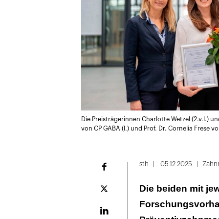
Die Preisträgerinnen Charlotte Wetzel (2.v.l.) u
von CP GABA (l.) und Prof. Dr. Cornelia Frese v
sth
05.12.2025
Zahn
Facebook
Die beiden mit je
Plattform
X
Forschungsvorha
LinekdIn