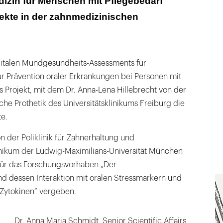
izin für Menschen mit Pflegebedarf
kte in der zahnmedizinischen
gitalen Mundgesundheits-Assessments für
r Prävention oraler Erkrankungen bei Personen mit
s Projekt, mit dem Dr. Anna-Lena Hillebrecht von der
liche Prothetik des Universitätsklinikums Freiburg die
e.
n der Poliklinik für Zahnerhaltung und
nikum der Ludwig-Maximilians-Universität München
für das Forschungsvorhaben „Der
nd dessen Interaktion mit oralen Stressmarkern und
Zytokinen“ vergeben.
Dr. Anna Maria Schmidt, Senior Scientific Affairs