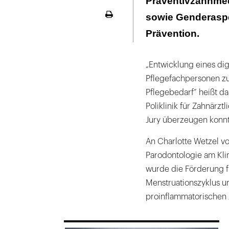
Präventivzahnmed
sowie Genderaspe
Seite
ausdrucken
Prävention.
„Entwicklung eines di
Pflegefachpersonen zu
Pflegebedarf“ heißt da
Poliklinik für Zahnärzt
Jury überzeugen konnt
An Charlotte Wetzel vo
Parodontologie am Kli
wurde die Förderung 
Menstruationszyklus u
proinflammatorischen 