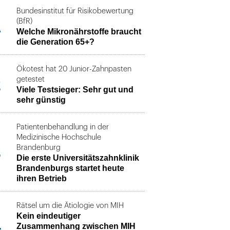
Bundesinstitut für Risikobewertung
1
(BfR)
Welche Mikronährstoffe braucht
die Generation 65+?
Ökotest hat 20 Junior-Zahnpasten
2
getestet
Viele Testsieger: Sehr gut und
sehr günstig
Patientenbehandlung in der
Medizinische Hochschule
3
Brandenburg
Die erste Universitätszahnklinik
Brandenburgs startet heute
ihren Betrieb
Rätsel um die Ätiologie von MIH
Kein eindeutiger
4
Zusammenhang zwischen MIH