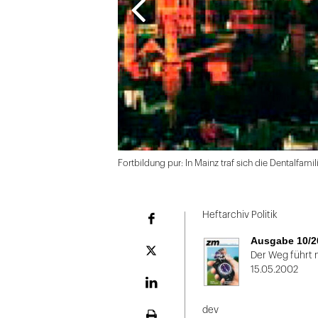
Fortbildung pur: In Mainz traf sich die Dentalfamil
Folie
1
Heftarchiv Politik
Facebook
von
Ausgabe 10/2
2
Plattform
Der Weg führt 
X
15.05.2002
LinekdIn
dev