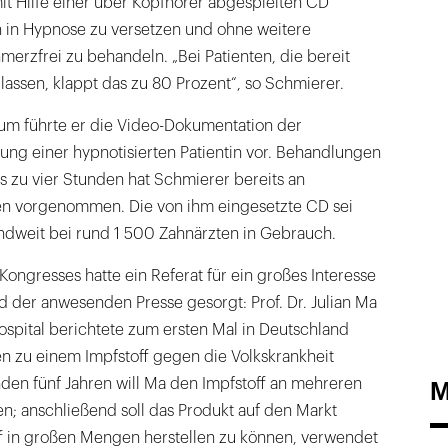
mit Hilfe einer über Kopfhörer abgespielten CD
en in Hypnose zu versetzen und ohne weitere
erzfrei zu behandeln. „Bei Patienten, die bereit
ulassen, klappt das zu 80 Prozent“, so Schmierer.
um führte er die Video-Dokumentation der
ng einer hypnotisierten Patientin vor. Behandlungen
s zu vier Stunden hat Schmierer bereits an
ten vorgenommen. Die von ihm eingesetzte CD sei
andweit bei rund 1 500 Zahnärzten in Gebrauch.
Kongresses hatte ein Referat für ein großes Interesse
 der anwesenden Presse gesorgt: Prof. Dr. Julian Ma
spital berichtete zum ersten Mal in Deutschland
n zu einem Impfstoff gegen die Volkskrankheit
den fünf Jahren will Ma den Impfstoff an mehreren
M
en; anschließend soll das Produkt auf den Markt
 in großen Mengen herstellen zu können, verwendet