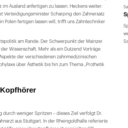
tz im Ausland anfertigen zu lassen. Heckens weiter:
Sa
S
t Verteidigungsminister Scharping den Zahnersatz
n Polen fertigen lassen will, trifft uns Zahntechniker
Sp
we
tspolitik am Rande: Der Schwerpunkt der Mainzer
S
 der Wissenschaft. Mehr als ein Dutzend Vorträge
 Aspekte der verschiedenen zahnmedizinischen
phylaxe über Ästhetik bis hin zum Thema „Prothetik
 Kopfhörer
g durch weniger Spritzen – dieses Ziel verfolgt Dr.
hnarzt aus Stuttgart. In der Rheingoldhalle referierte