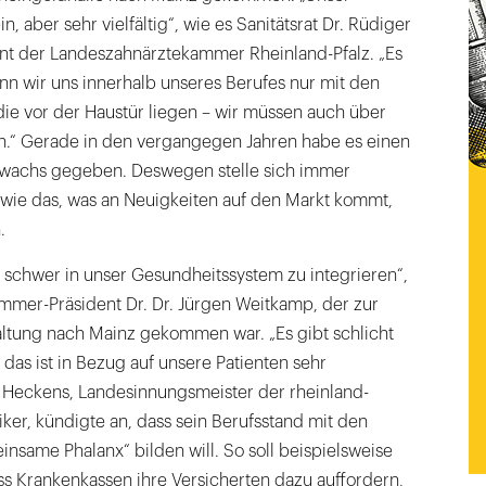
n, aber sehr vielfältig“, wie es Sanitätsrat Dr. Rüdiger
ent der Landeszahnärztekammer Rheinland-Pfalz. „Es
nn wir uns innerhalb unseres Berufes nur mit den
ie vor der Haustür liegen – wir müssen auch über
n.“ Gerade in den vergangegen Jahren habe es einen
wachs gegeben. Deswegen stelle sich immer
 wie das, was an Neuigkeiten auf den Markt kommt,
.
hr schwer in unser Gesundheitssystem zu integrieren“,
mer-Präsident Dr. Dr. Jürgen Weitkamp, der zur
altung nach Mainz gekommen war. „Es gibt schlicht
 das ist in Bezug auf unsere Patienten sehr
 Heckens, Landesinnungsmeister der rheinland-
ker, kündigte an, dass sein Berufsstand mit den
nsame Phalanx“ bilden will. So soll beispielsweise
ss Krankenkassen ihre Versicherten dazu auffordern,