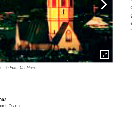
Lightbox
© Foto: Uni Mainz
ie.
öffnen
002
nach Osten