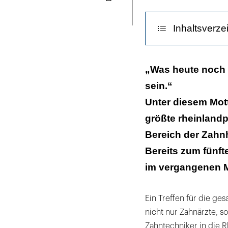
Seite
ausdrucken
Inhaltsverze
Hypnose per K
„Was heute noch 
sein.“
Unter diesem Mot
größte rheinlandp
Bereich der Zahn
Bereits zum fünf
im vergangenen M
Ein Treffen für die ge
nicht nur Zahnärzte, 
Zahntechniker in die 