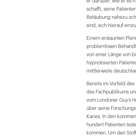
er darüber, wie er es 
schafft, seine Patient
Betäubung nahezu schm
sind, sich hierauf einz
Einem erstaunten Plen
problemlosen Behandlu
von einer Länge von bi
hypnotisierten Patien
mittlerweile deutschl
Bereits im Vorfeld des 
des Fachpublikums und
vom Londoner Guy’s Ho
über seine Forschunge
Karies. In den kommen
hundert Patienten test
kommen. Um den Stoff