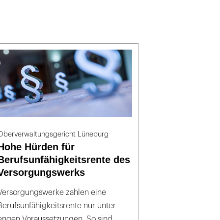
Oberverwaltungsgericht Lüneburg
Hohe Hürden für
Berufsunfähigkeitsrente des
Versorgungswerks
Versorgungswerke zahlen eine
Berufsunfähigkeitsrente nur unter
engen Voraussetzungen. So sind