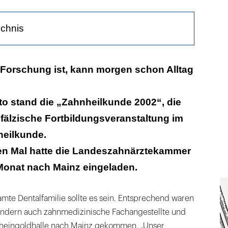
ichnis
opfhörer
Forschung ist, kann morgen schon Alltag
to stand die „Zahnheilkunde 2002“, die
fälzische Fortbildungsveranstaltung im
heilkunde.
ten Mal hatte die Landeszahnärztekammer
onat nach Mainz eingeladen.
samte Dentalfamilie sollte es sein. Entsprechend waren
sondern auch zahnmedizinische Fachangestellte und
Rheingoldhalle nach Mainz gekommen. „Unser