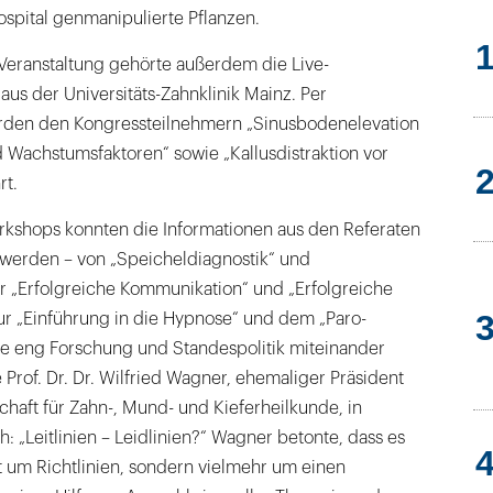
spital genmanipulierte Pflanzen.
 Veranstaltung gehörte außerdem die Live-
us der Universitäts-Zahnklinik Mainz. Per
rden den Kongressteilnehmern „Sinusbodenelevation
 Wachstumsfaktoren“ sowie „Kallusdistraktion vor
rt.
rkshops konnten die Informationen aus den Referaten
 werden – von „Speicheldiagnostik“ und
er „Erfolgreiche Kommunikation“ und „Erfolgreiche
ur „Einführung in die Hypnose“ und dem „Paro-
ie eng Forschung und Standespolitik miteinander
 Prof. Dr. Dr. Wilfried Wagner, ehemaliger Präsident
haft für Zahn-, Mund- und Kieferheilkunde, in
: „Leitlinien – Leidlinien?“ Wagner betonte, dass es
cht um Richtlinien, sondern vielmehr um einen