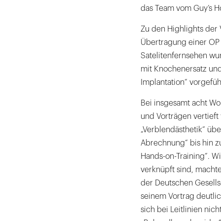
das Team vom Guy’s Ho
Zu den Highlights der
Übertragung einer OP a
Satelitenfernsehen wu
mit Knochenersatz und
Implantation“ vorgefüh
Bei insgesamt acht Wo
und Vorträgen vertieft
„Verblendästhetik“ üb
Abrechnung“ bis hin z
Hands-on-Training“. W
verknüpft sind, machte
der Deutschen Gesellsc
seinem Vortrag deutlich
sich bei Leitlinien ni