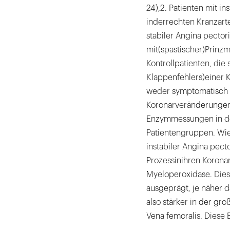
24),2. Patienten mit in
inderrechten Kranzarter
stabiler Angina pectoris
mit(spastischer)Prinzm
Kontrollpatienten, die
Klappenfehlers)einer 
weder symptomatisch 
Koronarveränderungen 
Enzymmessungen in den
Patientengruppen. Wie 
instabiler Angina pect
Prozessinihren Korona
Myeloperoxidase. Dies
ausgeprägt, je näher 
also stärker in der gr
Vena femoralis. Diese 