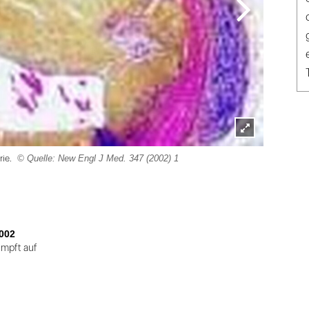
Lightbox
© Quelle: New Engl J Med. 347 (2002) 1
rie.
öffnen
002
umpft auf