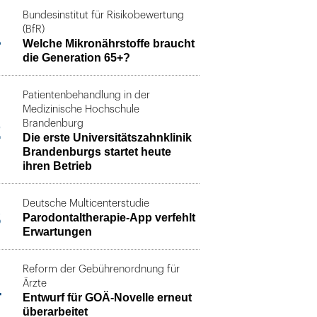
Bundesinstitut für Risikobewertung
1
(BfR)
Welche Mikronährstoffe braucht
die Generation 65+?
Patientenbehandlung in der
Medizinische Hochschule
2
Brandenburg
Die erste Universitätszahnklinik
Brandenburgs startet heute
ihren Betrieb
Deutsche Multicenterstudie
3
Parodontaltherapie-App verfehlt
Erwartungen
Reform der Gebührenordnung für
4
Ärzte
Entwurf für GOÄ-Novelle erneut
überarbeitet