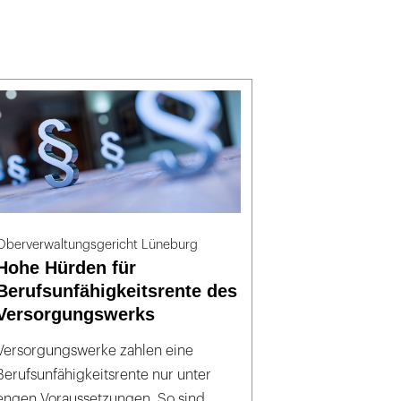
Oberverwaltungsgericht Lüneburg
Hohe Hürden für
Berufsunfähigkeitsrente des
Versorgungswerks
Versorgungswerke zahlen eine
Berufsunfähigkeitsrente nur unter
engen Voraussetzungen. So sind