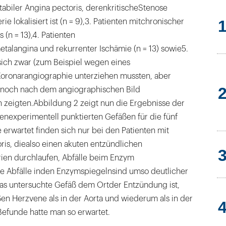
stabiler Angina pectoris, derenkritischeStenose
ie lokalisiert ist (n = 9),3. Patienten mitchronischer
 (n = 13),4. Patienten
etalangina und rekurrenter Ischämie (n = 13) sowie5.
 sich zwar (zum Beispiel wegen eines
Koronarangiographie unterziehen mussten, aber
noch nach dem angiographischen Bild
zeigten.Abbildung 2 zeigt nun die Ergebnisse der
experimentell punktierten Gefäßen für die fünf
erwartet finden sich nur bei den Patienten mit
oris, diealso einen akuten entzündlichen
rien durchlaufen, Abfälle beim Enzym
e Abfälle inden Enzymspiegelnsind umso deutlicher
das untersuchte Gefäß dem Ortder Entzündung ist,
oßen Herzvene als in der Aorta und wiederum als in der
Befunde hatte man so erwartet.