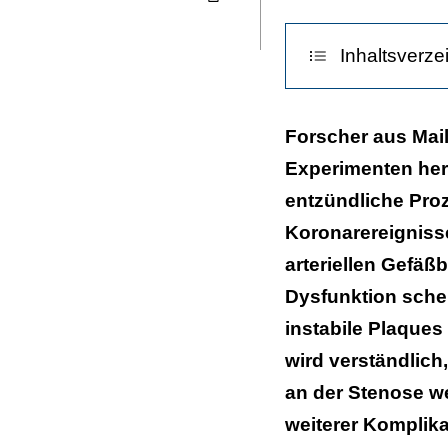
Seite
ausdrucken
Inhaltsverze
Entzündung erf
Forscher aus Mai
Experimenten he
Plädoyer für s
entzündliche Pro
Kommentar
Koronarereigniss
arteriellen Gefäß
Dysfunktion sche
instabile Plaques
wird verständlic
an der Stenose w
weiterer Komplika