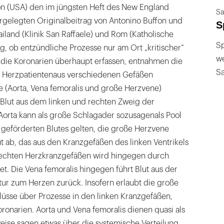
ton (USA) den im jüngsten Heft des New England
Sa
orgelegten Originalbeitrag von Antonino Buffon und
S
iland (Klinik San Raffaele) und Rom (Katholische
Sp
ng, ob entzündliche Prozesse nur am Ort „kritischer“
we
 die Koronarien überhaupt erfassen, entnahmen die
S
5 Herzpatientenaus verschiedenen Gefäßen
e (Aorta, Vena femoralis und große Herzvene)
 Blut aus dem linken und rechten Zweig der
Aorta kann als große Schlagader sozusagenals Pool
 geförderten Blutes gelten, die große Herzvene
ut ab, das aus den Kranzgefäßen des linken Ventrikels
rechten Herzkranzgefäßen wird hingegen durch
t. Die Vena femoralis hingegen führt Blut aus der
r zum Herzen zurück. Insofern erlaubt die große
üsse über Prozesse in den linken Kranzgefäßen,
oronarien. Aorta und Vena femoralis dienen quasi als
eise sagen etwas über die systemische Verteilung