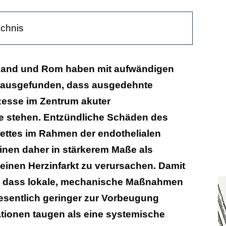
ichnis
asst auch Koronarien ohne Plaques
land und Rom haben mit aufwändigen
rausgefunden, dass ausgedehnte
ystemische Intervention
zesse im Zentrum akuter
e stehen. Entzündliche Schäden des
bettes im Rahmen der endothelialen
inen daher in stärkerem Maße als
 einen Herzinfarkt zu verursachen. Damit
h, dass lokale, mechanische Maßnahmen
esentlich geringer zur Vorbeugung
tionen taugen als eine systemische