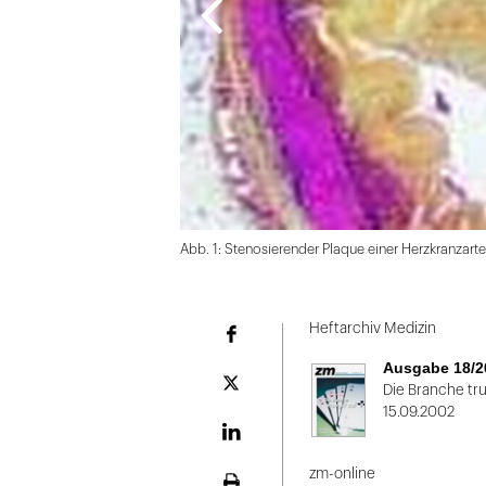
Abb. 1: Stenosierender Plaque einer Herzkranzarte
Folie
1
Heftarchiv Medizin
Facebook
von
Ausgabe 18/2
2
Plattform
Die Branche tr
X
15.09.2002
LinekdIn
zm-online