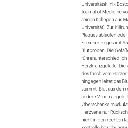
Universitätsklinik Bos
Journal of Medicine v
seinen Kollegen aus Ma
Universität). Zur Kläru
Plaques ablaufen oder
Forscher insgesamt 6
Blutproben. Die Gefäß
führenunterschiedlich
Herzkranzgefäße: Die 
des frisch vom Herzen
hingegen leitet das Bl
stammt. Blut aus den 
andere Venen abgeleite
Oberschenkelmuskulatu
Herzvene nur Rückschl
nicht in den rechten K
Kontrolle beziehungsw