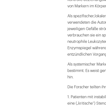
von Markern im Körper
Als spezifischer,lokal
verwendeten die Autor
jeweiligen Gefäße str
verbrauchen sie ein s
neutrophile Leukozyten
Enzymspiegel während 
entzündlichen Vorgang
Als systemischer Mark
bestimmt. Es weist ge
hin.
Die Forscher teilten i
1. Patienten mit insta
eine („kritische“) Sten