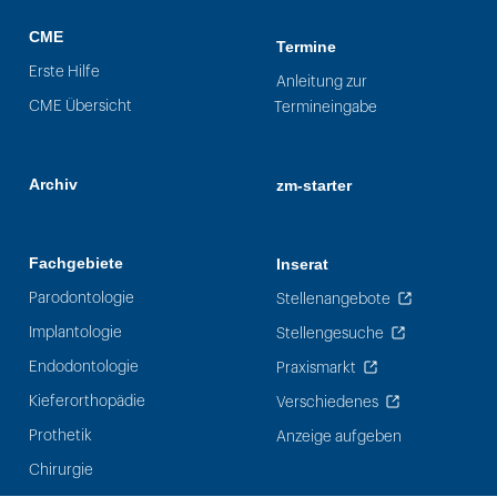
CME
Termine
Erste Hilfe
Anleitung zur
CME Übersicht
Termineingabe
Archiv
zm-starter
Fachgebiete
Inserat
Parodontologie
Stellenangebote
Implantologie
Stellengesuche
Endodontologie
Praxismarkt
Kieferorthopädie
Verschiedenes
Prothetik
Anzeige aufgeben
Chirurgie