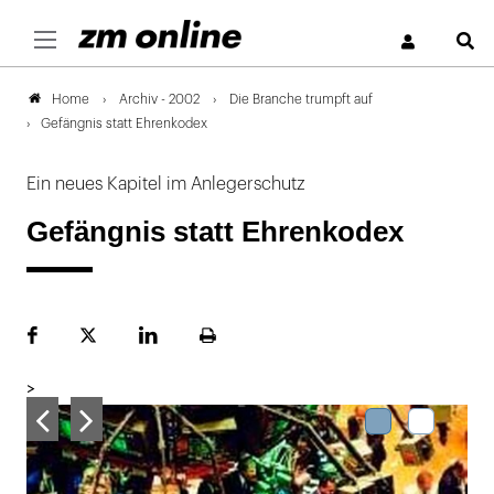
S
Archiv - 2002
Die Branche trumpft auf
Home
Gefängnis statt Ehrenkodex
Ein neues Kapitel im Anlegerschutz
Gefängnis statt Ehrenkodex
Facebook
Plattform
LinekdIn
Seite
X
ausdrucken
>