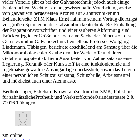
vieler Vorteile gibt es bei der Galvanotechnik jedoch auch einige
Fehlerquellen. Wichtig ist eine gewissenhafte Verarbeitungsweise
von galvanisch hergestellten Kronen auf Zahntechnikerund
Behandlerseite. ZTM Klaus Ernst nahm in seinem Vortrag die Angst
vor großen Spannen in der Galvanobrückentechnik. Bei Einhaltung
der Präparationsvorschriften und einer sauberen Abformung sind
Brücken jeglicher Größe nur noch eine Sache der Dimension des
Gerüstes und in Galvanotechnik herstellbar. Professor Wolfgang
Lindemann, Tübingen, berichtete abschließend am Samstag über die
Mikromorphologie der Stäube dentaler Werkstoffe und deren
Gefährdungspotential. Beim Ausarbeiten von Zahnersatz aus einer
Legierung, Keramik oder Kunststoff ist eine funktionierende und
regelmäßig gewartete Absauganlage unerlässlich, sowie das Tragen
einer persönlichen Schutzausrüstung, Schutzbrille, Arbeitsmantel
und möglichst auch einer Atemmaske.
Berthold Jäger, Ekkehard KröwerathZentrum für ZMK, Poliklinik
für zahnärztlicheProthetik und WerkstoffkundeOsianderstrasse 2-8,
72076 Tübingen
zm-online