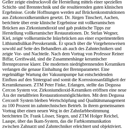
Geller zeigte eindrucksvoll die Herstellung mittels einer speziellen
Schicht- und Brenntechnik und die resultierenden guten klinischen
Ergebnisse. Große Hoffnungen werden auf Brückenkonstruktionen
aus Zirkonoxidkeramiken gesetzt. Dr. Jürgen Tinschert, Aachen,
berichtete über erste klinische Ergebnisse mit vollkeramischen
Brücken aus Zirkoniumdioxid und gab praktische Tipps zur
Herstellung vollkeramischer Restaurationen. Dr. Stefan Wegner,
Kiel, zeigte vollkeramische Inlaybrücken aus einer experimentellen
Lithiumdisilikat-Presskeramik. Er sprach über die Vorgehensweisen
sowohl auf Seite des Behandlers als auch des Zahntechnikers und
zeigte Vor- und Nachteile. Nach dem Vortrag von Professor Reiner
Biffar, Greifswald, sind die Zusammenhänge keramischer
Brennprozesse klarer. Die modernen niedrigbrennenden Keramiken
verlangen die genaue Einhaltung der Brennparameter. Eine
regelmäßige Wartung der Vakuumpumpe hat entscheidenden
Einfluss auf den Sintergrad und somit die Korrosionsanfälligkeit der
Keramikmassen. ZTM Peter Finke, Erlangen, stellte das Degussa
Cercon System vor. Zirkoniumdioxid-Keramiken eröffnen eine neue
Ära der metallfreien Restaurationsmöglichkeiten. Mit dem Degussa
Cercon® System bleiben Wertschöpfung und Qualitätsmanagement
zu 100 Prozent im zahntechnischen Betrieb. In ihrem gemeinsamen
Vortrag über einen neuen Weg in der Zahnfarbbestimmung
berichteten Dr. Frank Lösser, Siegen, und ZTM Holger Reichel,
Laaspe, über das Ikam-System, das die Farbkommunikation
zwischen Zahnarzt und Zahntechniker erleichtert und objektiviert.