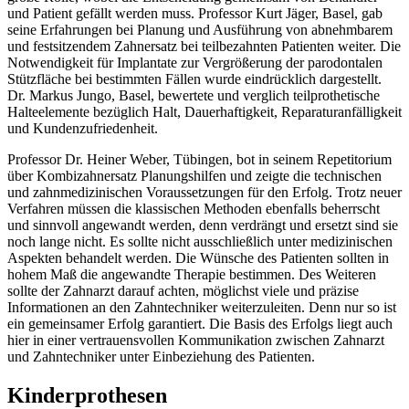
und Patient gefällt werden muss. Professor Kurt Jäger, Basel, gab
seine Erfahrungen bei Planung und Ausführung von abnehmbarem
und festsitzendem Zahnersatz bei teilbezahnten Patienten weiter. Die
Notwendigkeit für Implantate zur Vergrößerung der parodontalen
Stützfläche bei bestimmten Fällen wurde eindrücklich dargestellt.
Dr. Markus Jungo, Basel, bewertete und verglich teilprothetische
Halteelemente bezüglich Halt, Dauerhaftigkeit, Reparaturanfälligkeit
und Kundenzufriedenheit.
Professor Dr. Heiner Weber, Tübingen, bot in seinem Repetitorium
über Kombizahnersatz Planungshilfen und zeigte die technischen
und zahnmedizinischen Voraussetzungen für den Erfolg. Trotz neuer
Verfahren müssen die klassischen Methoden ebenfalls beherrscht
und sinnvoll angewandt werden, denn verdrängt und ersetzt sind sie
noch lange nicht. Es sollte nicht ausschließlich unter medizinischen
Aspekten behandelt werden. Die Wünsche des Patienten sollten in
hohem Maß die angewandte Therapie bestimmen. Des Weiteren
sollte der Zahnarzt darauf achten, möglichst viele und präzise
Informationen an den Zahntechniker weiterzuleiten. Denn nur so ist
ein gemeinsamer Erfolg garantiert. Die Basis des Erfolgs liegt auch
hier in einer vertrauensvollen Kommunikation zwischen Zahnarzt
und Zahntechniker unter Einbeziehung des Patienten.
Kinderprothesen