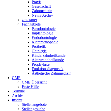
Praxis
Gesellschaft
Zahnmedizin
News-Archiv
zm-starter
Fachgebiete
Parodontologie
Implantologie
Endodontologie
Kieferorthopädie
Prothetik
Chirurgie
Kinderzahnheilkunde
Alterszahnheilkunde
Prophylaxe
Funktionsdiagnostik
Ästhetische Zahnmedizin
CME
CME Übersicht
Erste Hilfe
Termine
Archiv
Inserat
Stellenangebote
Stellengesuche