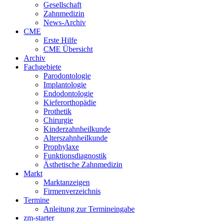
Gesellschaft
Zahnmedizin
News-Archiv
CME
Erste Hilfe
CME Übersicht
Archiv
Fachgebiete
Parodontologie
Implantologie
Endodontologie
Kieferorthopädie
Prothetik
Chirurgie
Kinderzahnheilkunde
Alterszahnheilkunde
Prophylaxe
Funktionsdiagnostik
Ästhetische Zahnmedizin
Markt
Marktanzeigen
Firmenverzeichnis
Termine
Anleitung zur Termineingabe
zm-starter