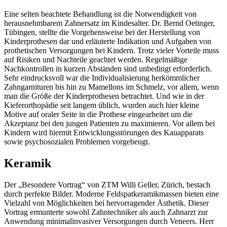
Eine selten beachtete Behandlung ist die Notwendigkeit von
herausnehmbarem Zahnersatz im Kindesalter. Dr. Bernd Oetinger,
Tübingen, stellte die Vorgehensweise bei der Herstellung von
Kinderprothesen dar und erläuterte Indikation und Aufgaben von
prothetischen Versorgungen bei Kindern. Trotz vieler Vorteile muss
auf Risiken und Nachteile geachtet werden. Regelmäßige
Nachkontrollen in kurzen Abständen sind unbedingt erforderlich.
Sehr eindrucksvoll war die Individualisierung herkömmlicher
Zahngarnituren bis hin zu Mamellons im Schmelz, vor allem, wenn
man die Größe der Kinderprothesen betrachtet. Und wie in der
Kieferorthopädie seit langem üblich, wurden auch hier kleine
Motive auf oraler Seite in die Prothese eingearbeitet um die
Akzeptanz bei den jungen Patienten zu maximieren. Vor allem bei
Kindern wird hiermit Entwicklungsstörungen des Kauapparats
sowie psychosozialen Problemen vorgebeugt.
Keramik
Der „Besondere Vortrag“ von ZTM Willi Geller, Zürich, bestach
durch perfekte Bilder. Moderne Feldspatkeramikmassen bieten eine
Vielzahl von Möglichkeiten bei hervorragender Ästhetik. Dieser
Vortrag ermunterte sowohl Zahntechniker als auch Zahnarzt zur
Anwendung minimalinvasiver Versorgungen durch Veneers. Herr