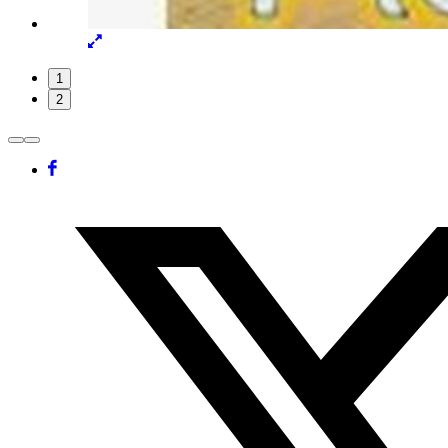
Lightbox
öffnen
Folie
1
1
2
von
2
Facebook