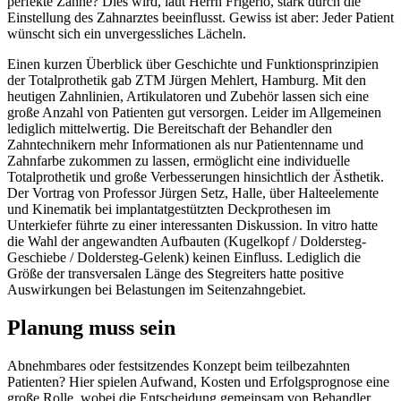
perfekte Zähne? Dies wird, laut Herrn Frigerio, stark durch die
Einstellung des Zahnarztes beeinflusst. Gewiss ist aber: Jeder Patient
wünscht sich ein unvergessliches Lächeln.
Einen kurzen Überblick über Geschichte und Funktionsprinzipien
der Totalprothetik gab ZTM Jürgen Mehlert, Hamburg. Mit den
heutigen Zahnlinien, Artikulatoren und Zubehör lassen sich eine
große Anzahl von Patienten gut versorgen. Leider im Allgemeinen
lediglich mittelwertig. Die Bereitschaft der Behandler den
Zahntechnikern mehr Informationen als nur Patientenname und
Zahnfarbe zukommen zu lassen, ermöglicht eine individuelle
Totalprothetik und große Verbesserungen hinsichtlich der Ästhetik.
Der Vortrag von Professor Jürgen Setz, Halle, über Halteelemente
und Kinematik bei implantatgestützten Deckprothesen im
Unterkiefer führte zu einer interessanten Diskussion. In vitro hatte
die Wahl der angewandten Aufbauten (Kugelkopf / Doldersteg-
Geschiebe / Doldersteg-Gelenk) keinen Einfluss. Lediglich die
Größe der transversalen Länge des Stegreiters hatte positive
Auswirkungen bei Belastungen im Seitenzahngebiet.
Planung muss sein
Abnehmbares oder festsitzendes Konzept beim teilbezahnten
Patienten? Hier spielen Aufwand, Kosten und Erfolgsprognose eine
große Rolle, wobei die Entscheidung gemeinsam von Behandler