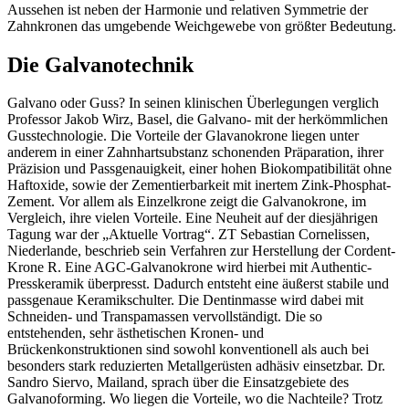
Aussehen ist neben der Harmonie und relativen Symmetrie der
Zahnkronen das umgebende Weichgewebe von größter Bedeutung.
Die Galvanotechnik
Galvano oder Guss? In seinen klinischen Überlegungen verglich
Professor Jakob Wirz, Basel, die Galvano- mit der herkömmlichen
Gusstechnologie. Die Vorteile der Glavanokrone liegen unter
anderem in einer Zahnhartsubstanz schonenden Präparation, ihrer
Präzision und Passgenauigkeit, einer hohen Biokompatibilität ohne
Haftoxide, sowie der Zementierbarkeit mit inertem Zink-Phosphat-
Zement. Vor allem als Einzelkrone zeigt die Galvanokrone, im
Vergleich, ihre vielen Vorteile. Eine Neuheit auf der diesjährigen
Tagung war der „Aktuelle Vortrag“. ZT Sebastian Cornelissen,
Niederlande, beschrieb sein Verfahren zur Herstellung der Cordent-
Krone R. Eine AGC-Galvanokrone wird hierbei mit Authentic-
Presskeramik überpresst. Dadurch entsteht eine äußerst stabile und
passgenaue Keramikschulter. Die Dentinmasse wird dabei mit
Schneiden- und Transpamassen vervollständigt. Die so
entstehenden, sehr ästhetischen Kronen- und
Brückenkonstruktionen sind sowohl konventionell als auch bei
besonders stark reduzierten Metallgerüsten adhäsiv einsetzbar. Dr.
Sandro Siervo, Mailand, sprach über die Einsatzgebiete des
Galvanoforming. Wo liegen die Vorteile, wo die Nachteile? Trotz