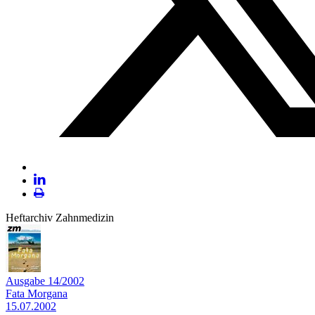
Plattform
X
LinekdIn
Seite
Heftarchiv Zahnmedizin
ausdrucken
Ausgabe 14/2002
Fata Morgana
15.07.2002