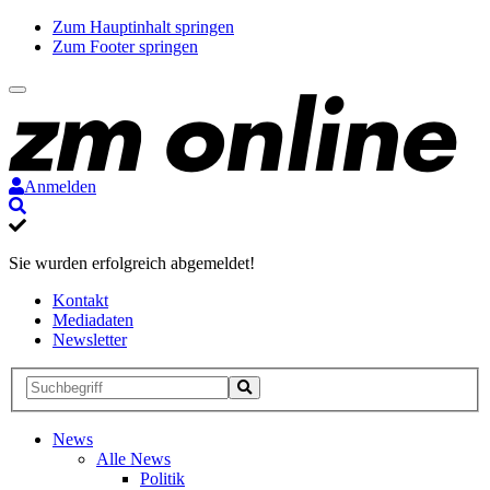
Zum Hauptinhalt springen
Zum Footer springen
Anmelden
Suche
Sie wurden erfolgreich abgemeldet!
Kontakt
Mediadaten
Newsletter
Suche
Suche
Suche
starten
News
Alle News
Politik