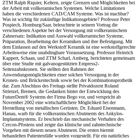
ZTM Ralph Riquier, Keltern, zeigte Grenzen und Möglichkeiten bei
der Arbeit mit vollkeramischen Systemen. Welche Limitationen
haben die verschiedenen CAD/CAM Systeme. Was ist machbar?
Was ist wichtig für zukünftige Indikationsgebiete? Professor Peter
Pospiech, Homburg/Saar, beleuchtete in seinem Vortrag die
verschiedenen Aspekte bei der Versorgung mit vollkeramischem
Zahnersatz: Indikation und Auswahl vollkeramischer Systeme,
Präparation, Bearbeitung der Keramiken und ihre Befestigung. Mit
dem Einlassen auf den Werkstoff Keramik ist eine werkstoffgerechte
Arbeitsweise eine unabdingbare Voraussetzung. Professor Heinrich
Kappert, Schaan, und ZTM Scharl, Amberg, berichteten gemeinsam
über eine Studie mit galvanogestützten Empress2-
Seitenzahnkronen. Sie stellten den Rahmen der
Anwendungsmöglichkeiten einer solchen Versorgung in der
Kronen- und Brückentechnik sowie bei der Kombinationsprothetik
dar. Zum Abschluss des Freitags stellte Privatdozent Roland
Strietzel, Bremen, die Gedanken hinter der Entwicklung des
FutureDent® Systems der Firma Bego vor, und verspricht ab
November 2002 eine wirtschaftlichere Möglichkeit bei der
Herstellung von metallischen Gerüsten. Dr. Eduard Eisenmann,
Hanau, warb für die vollkeramischen Abutments des Ankylos-
Implantatsystems. Er beschrieb das mechanische Verhalten des
Cercon-Pfostens und zeigte das klinische und zahntechnische
Vorgehen mit diesem neuen Abutment. Die ersten hiermit
behandelten Patientenfälle wurden vorgestellt. Für ein natürliches