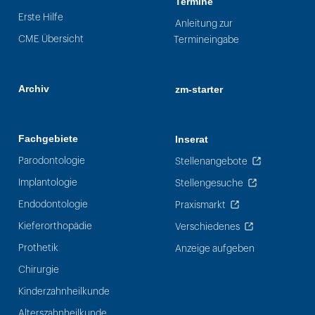
Termine
Erste Hilfe
Anleitung zur
CME Übersicht
Termineingabe
Archiv
zm-starter
Fachgebiete
Inserat
Parodontologie
Stellenangebote
Implantologie
Stellengesuche
Endodontologie
Praxismarkt
Kieferorthopädie
Verschiedenes
Prothetik
Anzeige aufgeben
Chirurgie
Kinderzahnheilkunde
Alterszahnheilkunde