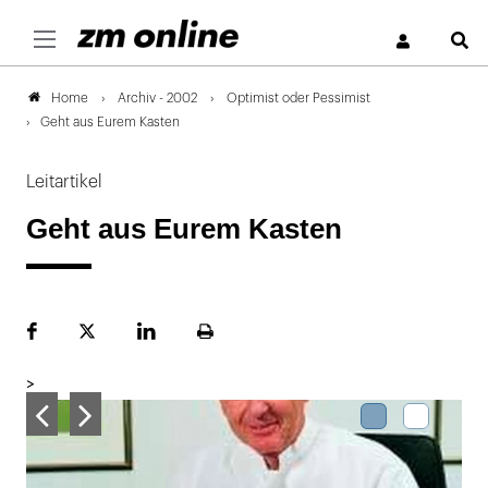
S
Archiv - 2002
Optimist oder Pessimist
Home
Geht aus Eurem Kasten
Leitartikel
Geht aus Eurem Kasten
Facebook
Plattform
LinekdIn
Seite
X
ausdrucken
>