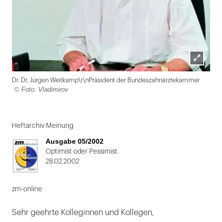
Lightbox
Dr. Dr. Jürgen Weitkamp\r\nPräsident der Bundeszahnärztekammer
öffnen
© Foto: Vladimirov
Folie
1
Heftarchiv Meinung
von
Ausgabe 05/2002
2
Optimist oder Pessimist
28.02.2002
zm-online
Sehr geehrte Kolleginnen und Kollegen,