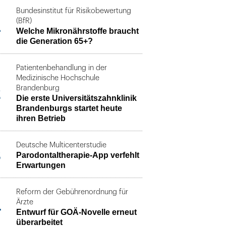
Bundesinstitut für Risikobewertung
1
(BfR)
Welche Mikronährstoffe braucht
die Generation 65+?
Patientenbehandlung in der
Medizinische Hochschule
2
Brandenburg
Die erste Universitätszahnklinik
Brandenburgs startet heute
ihren Betrieb
Deutsche Multicenterstudie
3
Parodontaltherapie-App verfehlt
Erwartungen
Reform der Gebührenordnung für
4
Ärzte
Entwurf für GOÄ-Novelle erneut
überarbeitet