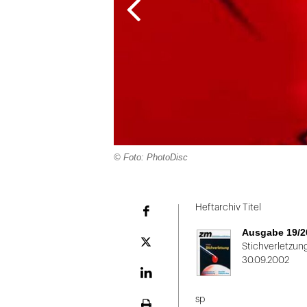
© Foto: PhotoDisc
Folie
1
Heftarchiv Titel
Facebook
von
Ausgabe 19/2
2
Plattform
Stichverletzun
X
30.09.2002
LinekdIn
sp