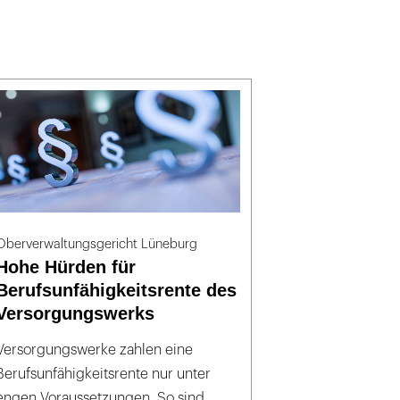
Oberverwaltungsgericht Lüneburg
Hohe Hürden für
Berufsunfähigkeitsrente des
Versorgungswerks
Versorgungswerke zahlen eine
Berufsunfähigkeitsrente nur unter
engen Voraussetzungen. So sind