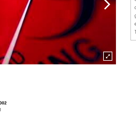
Lightbox
öffnen
002
g