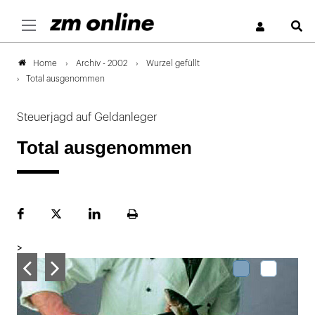
S
Archiv - 2002
Wurzel gefüllt
Home
Total ausgenommen
Steuerjagd auf Geldanleger
Total ausgenommen
Facebook
Plattform
LinekdIn
Seite
X
ausdrucken
>