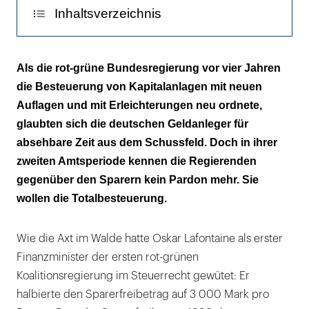
Inhaltsverzeichnis
Staat in Geldnot
Als die rot-grüne Bundesregierung vor vier Jahren
die Besteuerung von Kapitalanlagen mit neuen
Gebrandmarkt
Auflagen und mit Erleichterungen neu ordnete,
Die Verteufelung der Aktie
glaubten sich die deutschen Geldanleger für
absehbare Zeit aus dem Schussfeld. Doch in ihrer
Verkehrte Welt
zweiten Amtsperiode kennen die Regierenden
gegenüber den Sparern kein Pardon mehr. Sie
wollen die Totalbesteuerung.
Wie die Axt im Walde hatte Oskar Lafontaine als erster
Finanzminister der ersten rot-grünen
Koalitionsregierung im Steuerrecht gewütet: Er
halbierte den Sparerfreibetrag auf 3 000 Mark pro