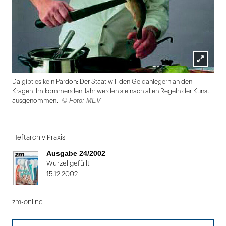
Lightbox
Da gibt es kein Pardon: Der Staat will den Geldanlegern an den
öffnen
Kragen. Im kommenden Jahr werden sie nach allen Regeln der Kunst
© Foto: MEV
ausgenommen.
Folie
1
Heftarchiv Praxis
von
Ausgabe 24/2002
2
Wurzel gefüllt
15.12.2002
zm-online