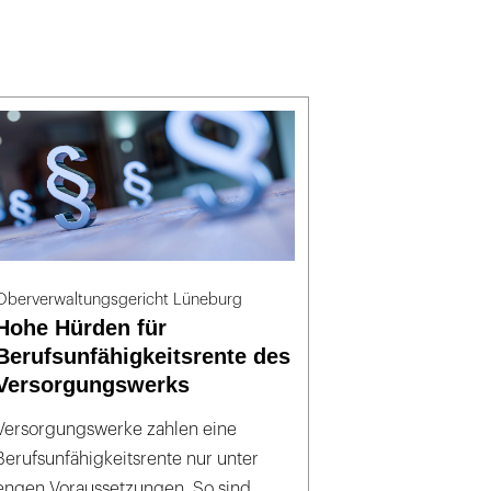
Oberverwaltungsgericht Lüneburg
Hohe Hürden für
Berufsunfähigkeitsrente des
Versorgungswerks
Versorgungswerke zahlen eine
Berufsunfähigkeitsrente nur unter
engen Voraussetzungen. So sind