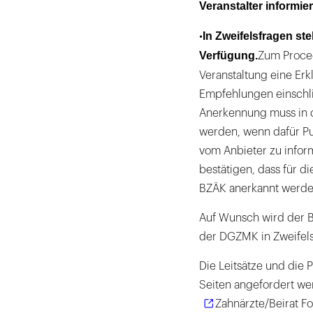
Veranstalter informier
In Zweifelsfragen ste
•
Verfügung.
Zum Proced
Veranstaltung eine Erkl
Empfehlungen einschli
Anerkennung muss in 
werden, wenn dafür P
vom Anbieter zu infor
bestätigen, dass für d
BZÄK anerkannt werden
Auf Wunsch wird der 
der DGZMK in Zweifelsf
Die Leitsätze und die
Seiten angefordert wer
Zahnärzte/Beirat F