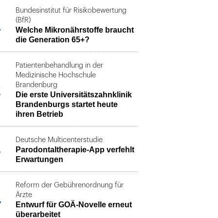
Bundesinstitut für Risikobewertung
1
(BfR)
Welche Mikronährstoffe braucht
die Generation 65+?
Patientenbehandlung in der
Medizinische Hochschule
2
Brandenburg
Die erste Universitätszahnklinik
Brandenburgs startet heute
ihren Betrieb
Deutsche Multicenterstudie
3
Parodontaltherapie-App verfehlt
Erwartungen
Reform der Gebührenordnung für
4
Ärzte
Entwurf für GOÄ-Novelle erneut
überarbeitet