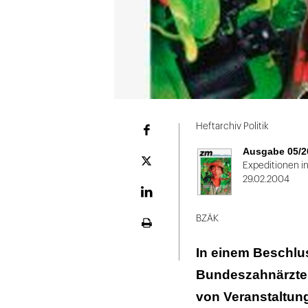
Heftarchiv Politik
Facebook
Ausgabe 05/2
Plattform
Expeditionen in
X
29.02.2004
LinekdIn
BZÄK
Seite
ausdrucken
In einem Beschlus
Bundeszahnärztek
von Veranstaltung