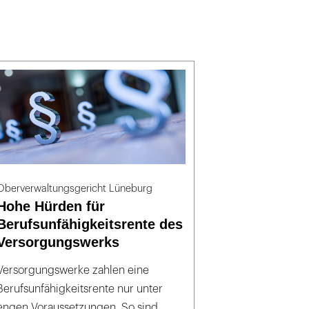
Oberverwaltungsgericht Lüneburg
Hohe Hürden für
Berufsunfähigkeitsrente des
Versorgungswerks
Versorgungswerke zahlen eine
Berufsunfähigkeitsrente nur unter
engen Voraussetzungen. So sind