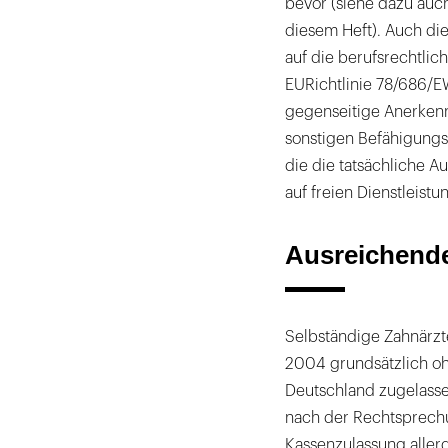
bevor (siehe dazu auc
diesem Heft). Auch die 
auf die berufsrechtlic
EURichtlinie 78/686/E
gegenseitige Anerken
sonstigen Befähigung
die die tatsächliche 
auf freien Dienstleistu
Ausreichend
Selbständige Zahnärzte
2004 grundsätzlich oh
Deutschland zugelass
nach der Rechtsprechu
Kassenzulassung aller