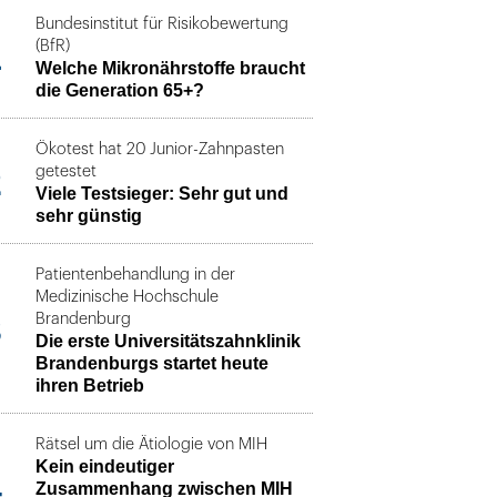
Bundesinstitut für Risikobewertung
1
(BfR)
Welche Mikronährstoffe braucht
die Generation 65+?
Ökotest hat 20 Junior-Zahnpasten
2
getestet
Viele Testsieger: Sehr gut und
sehr günstig
Patientenbehandlung in der
Medizinische Hochschule
3
Brandenburg
Die erste Universitätszahnklinik
Brandenburgs startet heute
ihren Betrieb
Rätsel um die Ätiologie von MIH
Kein eindeutiger
4
Zusammenhang zwischen MIH