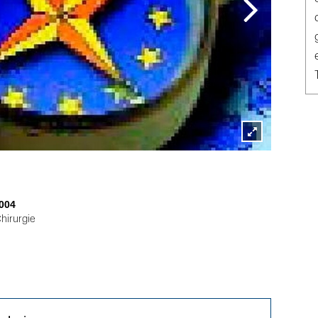
Lightbox
öffnen
004
hirurgie