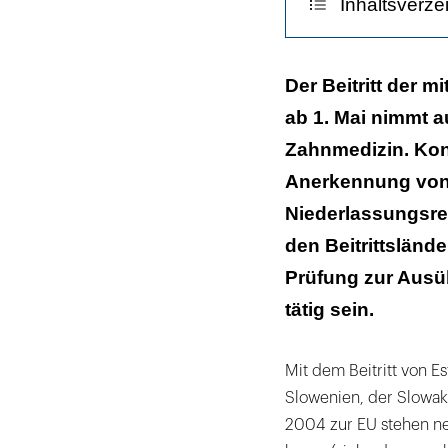
Inhaltsverze
Ausreichende 
Der Beitritt der 
ab 1. Mai nimmt a
Viele offene F
Zahnmedizin. Kon
Anerkennung von
Niederlassungsrec
den Beitrittsländ
Prüfung zur Ausü
tätig sein.
Mit dem Beitritt von Es
Slowenien, der Slowak
2004 zur EU stehen ne