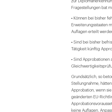
zur Diplomanerkennung
Fragestellungen bat m
• Können bei bisher fe
Erweiterungsstaaten m
Auflagen erteilt werde
• Sind bei bisher befri
Tätigkeit künftig Appr
• Sind Approbationen 
Gleichwertigkeitsprüf
Grundsätzlich, so bet
Stellungnahme, hätten
Approbation, wenn sie
geänderten EU-Richtli
Approbationsvorausse
keine Auflagen, Anpas