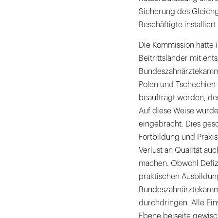
Sicherung des Gleichg
Beschäftigte installier
Die Kommission hatte i
Beitrittsländer mit e
Bundeszahnärztekammer
Polen und Tschechien 
beauftragt worden, den 
Auf diese Weise wurde
eingebracht. Dies gesc
Fortbildung und Praxi
Verlust an Qualität a
machen. Obwohl Defizi
praktischen Ausbildun
Bundeszahnärztekammer
durchdringen. Alle Ei
Ebene beiseite gewisc