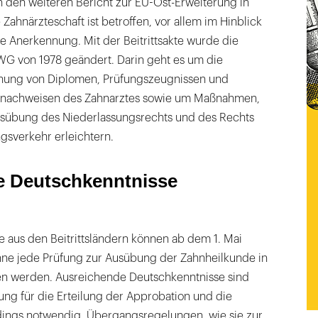
h den weiteren Bericht zur EU-Ost-Erweiterung in
Zahnärzteschaft ist betroffen, vor allem im Hinblick
he Anerkennung. Mit der Beitrittsakte wurde die
WG von 1978 geändert. Darin geht es um die
nung von Diplomen, Prüfungszeugnissen und
snachweisen des Zahnarztes sowie um Maßnahmen,
Ausübung des Niederlassungsrechts und des Rechts
ngsverkehr erleichtern.
e Deutschkenntnisse
 aus den Beitrittsländern können ab dem 1. Mai
ne jede Prüfung zur Ausübung der Zahnheilkunde in
en werden. Ausreichende Deutschkenntnisse sind
ng für die Erteilung der Approbation und die
dings notwendig. Übergangsregelungen, wie sie zur