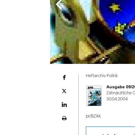
Folie
1
Heftarchiv Politik
Facebook
von
Ausgabe 09/2
2
Plattform
Zahnärztliche C
X
30.04.2004
LinekdIn
pr/BZÄK
Seite
ausdrucken