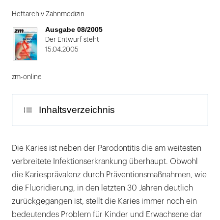
Folie
1
Heftarchiv Zahnmedizin
von
Ausgabe 08/2005
2
Der Entwurf steht
15.04.2005
zm-online
Inhaltsverzeichnis
Theorie der Gewebeablation
Die Karies ist neben der Parodontitis die am weitesten
verbreitete Infektionserkrankung überhaupt. Obwohl
Lasersysteme zur Kariestherapie
die Kariesprävalenz durch Präventionsmaßnahmen, wie
Indikationen und Kontra-Indikationen
die Fluoridierung, in den letzten 30 Jahren deutlich
zurückgegangen ist, stellt die Karies immer noch ein
Kariesexkavation
bedeutendes Problem für Kinder und Erwachsene dar