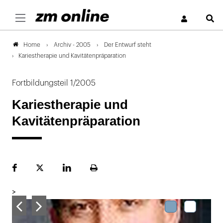
S
Archiv - 2005
Der Entwurf steht
Home
Kariestherapie und Kavitätenpräparation
Fortbildungsteil 1/2005
Kariestherapie und
Kavitätenpräparation
Facebook
Plattform
LinekdIn
Seite
X
ausdrucken
>