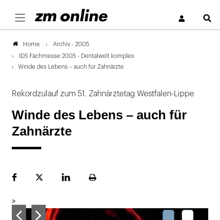
S
Archiv - 2005
Home
IDS Fachmesse 2005 - Dentalwelt komplex
Winde des Lebens – auch für Zahnärzte
Rekordzulauf zum 51. Zahnärztetag Westfalen-Lippe
Winde des Lebens – auch für
Zahnärzte
Facebook
Plattform
LinekdIn
Seite
X
ausdrucken
>