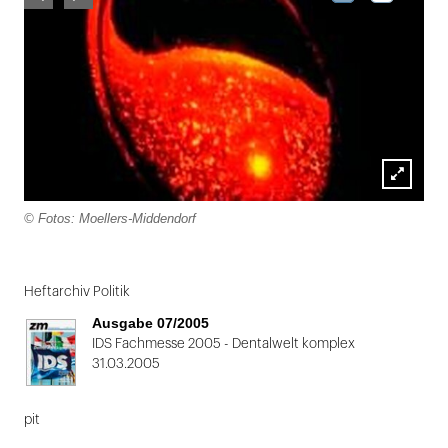
Lightbox
© Fotos: Moellers-Middendorf
öffnen
Folie
1
Heftarchiv Politik
von
Ausgabe 07/2005
2
IDS Fachmesse 2005 - Dentalwelt komplex
31.03.2005
pit