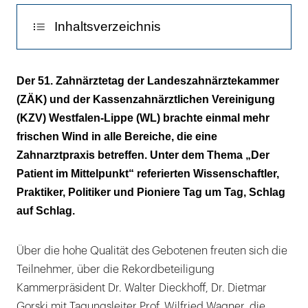
Inhaltsverzeichnis
Mut zum Disput
Der 51. Zahnärztetag der Landeszahnärztekammer
(ZÄK) und der Kassenzahnärztlichen Vereinigung
Eine Frage der Geisteshaltung
(KZV) Westfalen-Lippe (WL) brachte einmal mehr
frischen Wind in alle Bereiche, die eine
Zahnarztpraxis betreffen. Unter dem Thema „Der
Patient im Mittelpunkt“ referierten Wissenschaftler,
Praktiker, Politiker und Pioniere Tag um Tag, Schlag
auf Schlag.
Über die hohe Qualität des Gebotenen freuten sich die
Teilnehmer, über die Rekordbeteiligung
Kammerpräsident Dr. Walter Dieckhoff, Dr. Dietmar
Gorski mit Tagungsleiter Prof. Wilfried Wagner, die