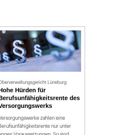
Oberverwaltungsgericht Lüneburg
Hohe Hürden für
Berufsunfähigkeitsrente des
Versorgungswerks
Versorgungswerke zahlen eine
Berufsunfähigkeitsrente nur unter
engen Voraussetzungen. So sind