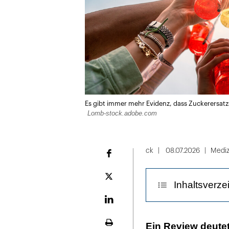
Es gibt immer mehr Evidenz, dass Zuckerersat
Lomb-stock.adobe.com
ck
08.07.2026
Mediz
Facebook
Plattform
Inhaltsverze
X
LinekdIn
Die Insulinempf
Ein Review deute