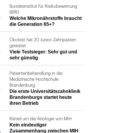
Bundesinstitut für Risikobewertung
1
(BfR)
Welche Mikronährstoffe braucht
die Generation 65+?
Ökotest hat 20 Junior-Zahnpasten
2
getestet
Viele Testsieger: Sehr gut und
sehr günstig
Patientenbehandlung in der
Medizinische Hochschule
3
Brandenburg
Die erste Universitätszahnklinik
Brandenburgs startet heute
ihren Betrieb
Rätsel um die Ätiologie von MIH
Kein eindeutiger
4
Zusammenhang zwischen MIH