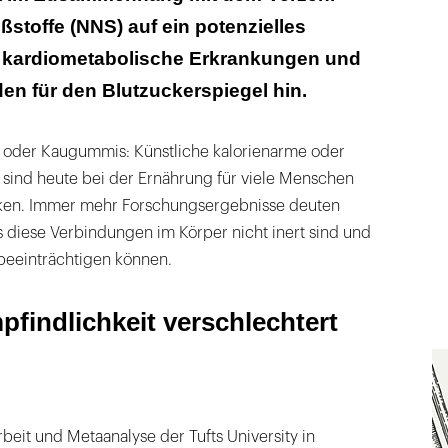
üßstoffe (NNS) auf ein potenzielles
nnte das Darmmikrobiom sein
ür kardiometabolische Erkrankungen und
o für kardiometabolische Erkrankungen steigt
den für den Blutzuckerspiegel hin.
aten: Meiden!
s oder Kaugummis: Künstliche kalorienarme oder
e sind heute bei der Ernährung für viele Menschen
en. Immer mehr Forschungsergebnisse deuten
s diese Verbindungen im Körper nicht inert sind und
beeinträchtigen können.
pfindlichkeit verschlechtert
beit und Metaanalyse der Tufts University in