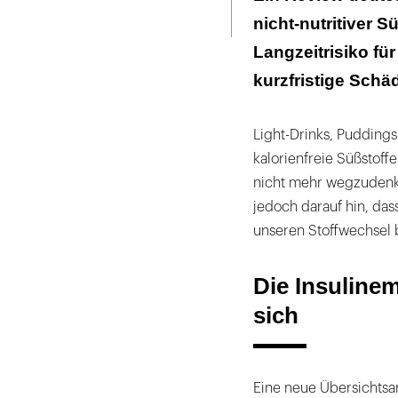
Seite
ausdrucken
nicht-nutritiver S
Ursächlich kö
Langzeitrisiko f
Auch das Risik
kurzfristige Schä
Die Forscher r
Light-Drinks, Pudding
kalorienfreie Süßstoff
nicht mehr wegzudenk
jedoch darauf hin, das
unseren Stoffwechsel 
Die Insulinem
sich
Eine neue Übersichtsar