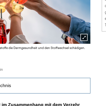
Lightbox
zstoffe die Darmgesundheit und den Stoffwechsel schädigen.
öffnen
in
ichnis
indlichkeit verschlechtert sich
t im Zusammenhang mit dem Verzehr