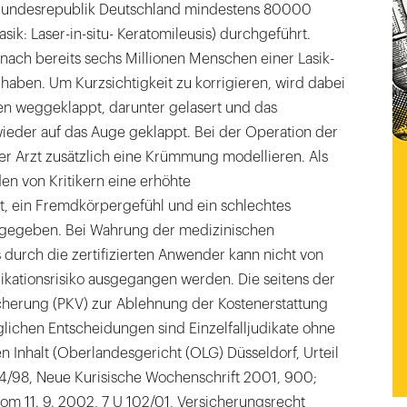
er Bundesrepublik Deutschland mindestens 80000
sik: Laser-in-situ- Keratomileusis) durchgeführt.
anach bereits sechs Millionen Menschen einer Lasik-
haben. Um Kurzsichtigkeit zu korrigieren, wird dabei
n weggeklappt, darunter gelasert und das
eder auf das Auge geklappt. Bei der Operation der
er Arzt zusätzlich eine Krümmung modellieren. Als
 von Kritikern eine erhöhte
t, ein Fremdkörpergefühl und ein schlechtes
egeben. Bei Wahrung der medizinischen
durch die zertifizierten Anwender kann nicht von
kationsrisiko ausgegangen werden. Die seitens der
cherung (PKV) zur Ablehnung der Kostenerstattung
lichen Entscheidungen sind Einzelfalljudikate ohne
n Inhalt (Oberlandesgericht (OLG) Düsseldorf, Urteil
184/98, Neue Kurisische Wochenschrift 2001, 900;
vom 11. 9. 2002, 7 U 102/01, Versicherungsrecht