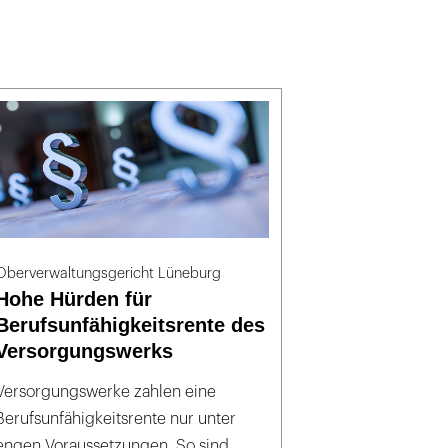
Oberverwaltungsgericht Lüneburg
Hohe Hürden für
Berufsunfähigkeitsrente des
Versorgungswerks
Versorgungswerke zahlen eine
Berufsunfähigkeitsrente nur unter
engen Voraussetzungen. So sind