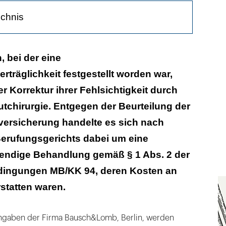
ichnis
Fiskus
, bei der eine
rträglichkeit festgestellt worden war,
r Korrektur ihrer Fehlsichtigkeit durch
utchirurgie. Entgegen der Beurteilung der
versicherung handelte es sich nach
erufungsgerichts dabei um eine
endige Behandlung gemäß § 1 Abs. 2 der
dingungen MB/KK 94, deren Kosten an
rstatten waren.
Angaben der Firma Bausch&Lomb, Berlin, werden