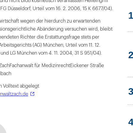
nd nicht bloß kosmetisch veranlassten Heileingriff
FG Düsseldorf, Urteil vom 16. 2. 2006, 15 K 6677/04).
irtschaft wegen der hierdurch zu erwartenden
sionsgerichtliche Abänderung versuchen wird, bleibt
endeten Richter die Erstattungsfrage stets per
Arbeitsgerichts (AG) München, Urteil vom 11. 12.
und LG München vom 4. 11. 2004, 31 S 951/04).
ZachFachanwalt für MedizinrechtEickener Straße
dbach
m Volltext abgelegt
anwaltzach.de