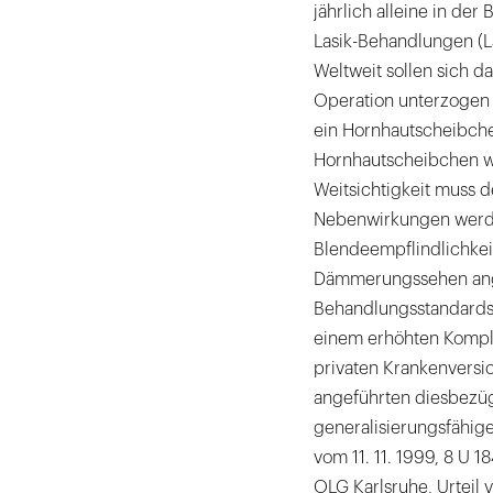
jährlich alleine in d
Lasik-Behandlungen (La
Weltweit sollen sich d
Operation unterzogen 
ein Hornhautscheibche
Hornhautscheibchen wi
Weitsichtigkeit muss d
Nebenwirkungen werden
Blendeempflindlichkei
Dämmerungssehen ang
Behandlungsstandards 
einem erhöhten Kompli
privaten Krankenversi
angeführten diesbezüg
generalisierungsfähige
vom 11. 11. 1999, 8 U 
OLG Karlsruhe, Urteil 