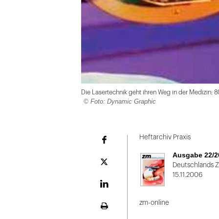
Die Lasertechnik geht ihren Weg in der Medizin: 8
© Foto: Dynamic Graphic
Folie
1
Heftarchiv Praxis
Facebook
von
Ausgabe 22/2
2
Plattform
Deutschlands 
X
15.11.2006
LinekdIn
zm-online
Seite