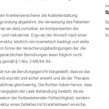
Sa
S
ten Krankenversicherer die Kostenerstattung
gründung abgelehnt, die Verweisung des Patienten
Sp
inse sei stets zumutbar, sie kompensierten die
we
er und risikoärmer. Ergo sei der Wunsch nach einer
S
rektur letztlich rein kosmetisch bedingt und stelle
 im Sinne der Versicherungsbedingungen dar, die
ugenärztlichen Bemühungen seien folglich nicht
g gemäß § 1 Abs. 2 MB/KK 94.
t nun als Berufungsgericht klargestellt, dass es das
end erprobt und sicher ansieht und als der Therapie
taktlinse gleichwertig. Die Richter hoben hervor, dass
rangigkeit der Lasik-Behandlung besteht, da sie
ation der fortbestehenden Fehlsichtigkeit, sondern
rektur eines Defektes mit Krankheitswert erreiche.