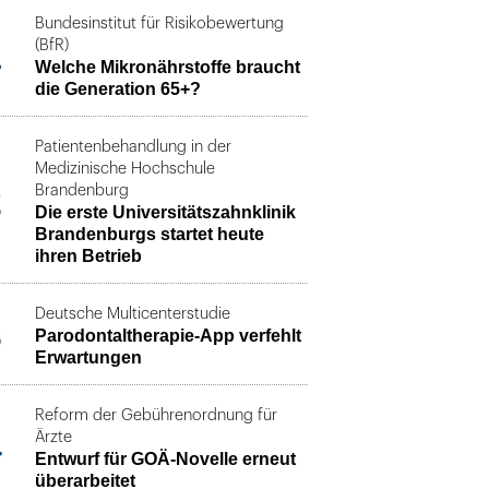
Bundesinstitut für Risikobewertung
1
(BfR)
Welche Mikronährstoffe braucht
die Generation 65+?
Patientenbehandlung in der
Medizinische Hochschule
2
Brandenburg
Die erste Universitätszahnklinik
Brandenburgs startet heute
ihren Betrieb
Deutsche Multicenterstudie
3
Parodontaltherapie-App verfehlt
Erwartungen
Reform der Gebührenordnung für
4
Ärzte
Entwurf für GOÄ-Novelle erneut
überarbeitet