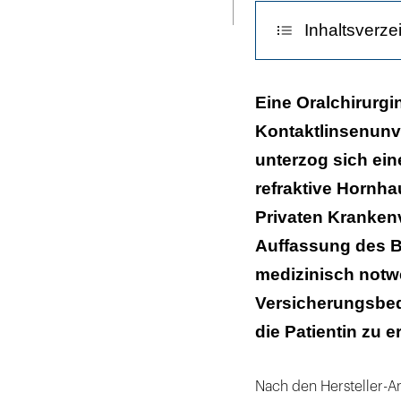
ausdrucken
Inhaltsverze
Analogie beim 
Eine Oralchirurgin
Kontaktlinsenunve
unterzog sich eine
refraktive Hornha
Privaten Kranken
Auffassung des B
medizinisch notw
Versicherungsbe
die Patientin zu e
Nach den Hersteller-