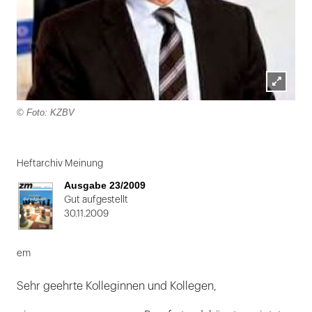
Lightbox
© Foto: KZBV
öffnen
Folie
1
Heftarchiv Meinung
von
Ausgabe 23/2009
2
Gut aufgestellt
30.11.2009
em
Sehr geehrte Kolleginnen und Kollegen,