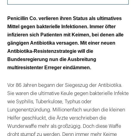
Deutsche Antibiotika-
Penicillin Co. verlieren ihren Status als ultimatives
Resistenzstrategie (DART) besteht seit 2008
Mittel gegen bakterielle Infektionen. Immer öfter
infizieren sich Patienten mit Keimen, bei denen alle
Vermutung: Die Regelungen wurden bisher
gängigen Antibiotika versagen. Mit einer neuen
noch nicht umfassend umgesetzt
Antibiotika-Resistenzstrategie will die
Gefährlicher als Aids
Bundesregierung nun die Ausbreitung
multiresistenter Erreger eindämmen.
Der Patient will die Pillen
Die Schuldfrage im Fokus
Vor 86 Jahren begann der Siegeszug der Antibiotika.
Sie waren die ultimative Keule gegen bakterielle Infekte
Vollgepumpte Hähnchen
wie Syphilis, Tuberkulose, Typhus oder
Lungenentzündung. Millionenfach wurden die kleinen
Helfer geschluckt, die Ärzte verschrieben die
Wunderwaffe mehr als großzügig. Doch diese Waffe
droht stumpf zu werden. Denn immer mehr Keime