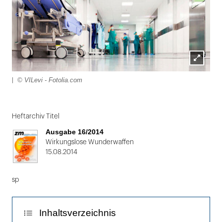
Lightbox
© VILevi - Fotolia.com
|
öffnen
Folie
1
Heftarchiv Titel
von
Ausgabe 16/2014
2:
Wirkungslose Wunderwaffen
15.08.2014
|
sp
Inhaltsverzeichnis