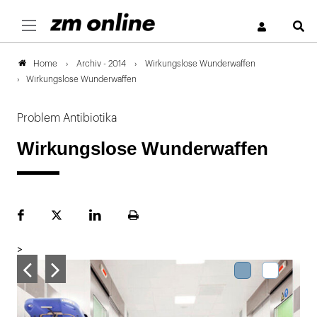
S
Archiv - 2014
Wirkungslose Wunderwaffen
Home
Wirkungslose Wunderwaffen
Problem Antibiotika
Wirkungslose Wunderwaffen
Facebook
Plattform
LinekdIn
Seite
X
ausdrucken
>