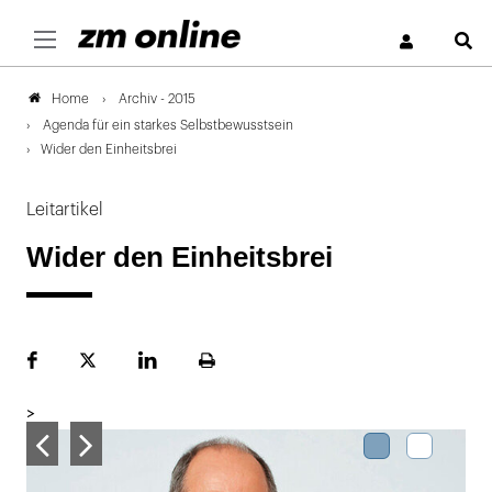
S
Archiv - 2015
Home
Agenda für ein starkes Selbstbewusstsein
Wider den Einheitsbrei
Leitartikel
Wider den Einheitsbrei
Facebook
Plattform
LinekdIn
Seite
X
ausdrucken
>