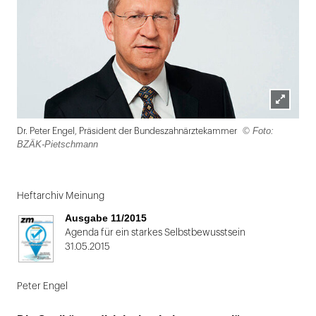
Lightbox
© Foto:
Dr. Peter Engel, Präsident der Bundeszahnärztekammer
öffnen
BZÄK-Pietschmann
Folie
1
Heftarchiv Meinung
von
Ausgabe 11/2015
2
Agenda für ein starkes Selbstbewusstsein
31.05.2015
Peter Engel