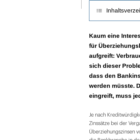
ausdrucken
Inhaltsverze
Was man in der
Kaum eine Intere
für Überziehungsk
Was die Banke
aufgreift: Verbra
Was eine Alter
sich dieser Probl
dass den Bankins
werden müsste. Da
eingreift, muss je
Je nach Kreditwürdigke
Zinssätze bei der Verg
Überziehungszinsen von 