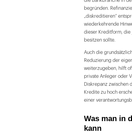
die Bankbranche in der
begründen. Refinanzie
„diskreditieren“ ents
wiederkehrende Hinwei
dieser Kreditform, die 
besitzen sollte.
Auch die grundsätzlich
Reduzierung der eige
weiterzugeben, hilft 
private Anleger oder V
Diskrepanz zwischen d
Kredite zu hoch ersche
einer verantwortungsb
Was man in d
kann