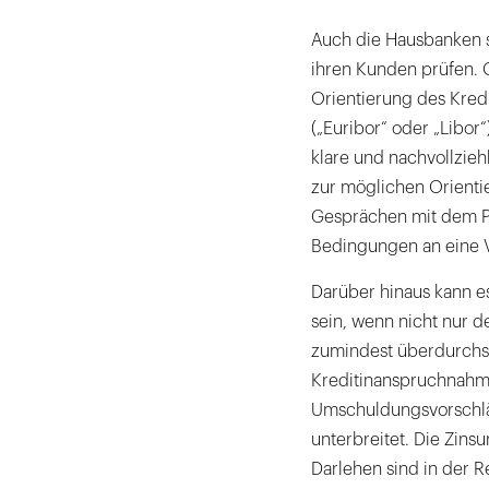
Auch die Hausbanken s
ihren Kunden prüfen. 
Orientierung des Kredi
(„Euribor“ oder „Libo
klare und nachvollzie
zur möglichen Orientie
Gesprächen mit dem Pr
Bedingungen an eine V
Darüber hinaus kann e
sein, wenn nicht nur d
zumindest überdurchsc
Kreditinanspruchnah
Umschuldungsvorschlä
unterbreitet. Die Zin
Darlehen sind in der R