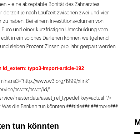
en – eine akzeptable Bonität des Zahnarztes
ür derzeit je nach Laufzeit zwischen zwei und vier
r zu haben. Bei einem Investitionsvolumen von
 Euro und einer kurzfristigen Umschuldung vom
edit in ein solches Darlehen können weitgehend
und sieben Prozent Zinsen pro Jahr gespart werden
n id_extern: typo3-import-article-192
mlns:ns3="http://www.w3.org/1999/xlink"
ervice/assets/asset/id/"
service/masterdata/asset_rel_typedef;key=actual."/>
# Was die Banken tun könnten ###title### ###more###
M
en tun könnten