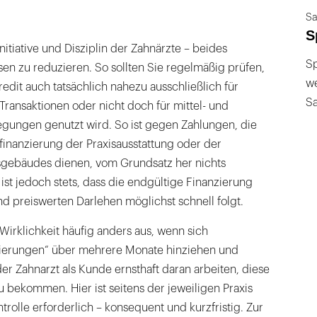
Sa
S
nitiative und Disziplin der Zahnärzte – beides
Sp
sen zu reduzieren. So sollten Sie regelmäßig prüfen,
we
dit auch tatsächlich nahezu ausschließlich für
S
e Transaktionen oder nicht doch für mittel- und
egungen genutzt wird. So ist gegen Zahlungen, die
finanzierung der Praxisausstattung oder der
sgebäudes dienen, vom Grundsatz her nichts
st jedoch stets, dass die endgültige Finanzierung
d preiswerten Darlehen möglichst schnell folgt.
 Wirklichkeit häufig anders aus, wenn sich
ierungen“ über mehrere Monate hinziehen und
r Zahnarzt als Kunde ernsthaft daran arbeiten, diese
zu bekommen. Hier ist seitens der jeweiligen Praxis
trolle erforderlich – konsequent und kurzfristig. Zur