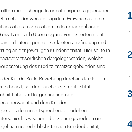
ollten ihre bisherige Informationspraxis gegenüber
Oft mehr oder weniger lapidare Hinweise auf eine
tzinssatzes an Zinssätzen im Interbankenhandel
r“) ersetzen nach Überzeugung von Experten nicht
hbare Erläuterungen zur konkreten Zinsfindung und
rung an der jeweiligen Kundenbonität. Hier sollte in
axisverantwortlichen dargelegt werden, welche
erbesserung des Kreditzinssatzes gebunden sind.
s der Kunde-Bank- Beziehung durchaus förderlich
er Zahnarzt, sondern auch das Kreditinstitut
hnittliche und länger andauernde
men überwacht und dem Kunden
ge vor allem in entsprechende Darlehen
sunterschiede zwischen Überziehungskrediten und
egel nämlich erheblich: Je nach Kundenbonität,