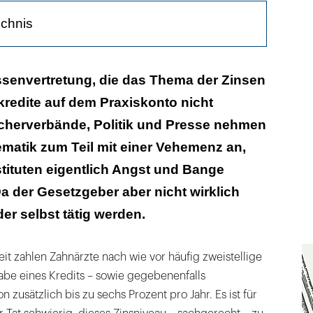
ichnis
 Praxis selbst verbessern kann
ssenvertretung, die das Thema der Zinsen
redite auf dem Praxiskonto nicht
n tun könnten
ucherverbände, Politik und Presse nehmen
native wäre
ematik zum Teil mit einer Vehemenz an,
tituten eigentlich Angst und Bange
 der Gesetzgeber aber nicht wirklich
der selbst tätig werden.
it zahlen Zahnärzte nach wie vor häufig zweistellige
abe eines Kredits – sowie gegebenenfalls
zusätzlich bis zu sechs Prozent pro Jahr. Es ist für