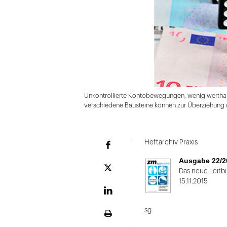
Unkontrollierte Kontobewegungen, wenig werthalt
verschiedene Bausteine können zur Überziehung d
Folie
1
Heftarchiv Praxis
Facebook
von
Ausgabe 22/2
2
Plattform
Das neue Leitb
X
15.11.2015
LinekdIn
sg
Seite