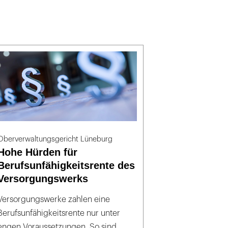
Oberverwaltungsgericht Lüneburg
Hohe Hürden für
Berufsunfähigkeitsrente des
Versorgungswerks
Versorgungswerke zahlen eine
Berufsunfähigkeitsrente nur unter
engen Voraussetzungen. So sind