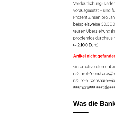
Verdeutlichung: Darleh
vorausgesetzt – sind f
Prozent Zinsen pro Jah
beispielsweise 30.000
teuren Überziehungskr
problemlos durchaus r
(= 2.100 Euro).
Artikel nicht gefunde
<interactive-element x
ns3:href="censhare:///s
ns3:role="censhare:///
###more### ###title##
Was die Bank