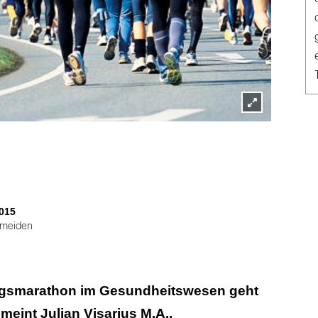
Lightbox
öffnen
015
rmeiden
gsmarathon im Gesundheitswesen geht
meint Julian Visarius M.A.,