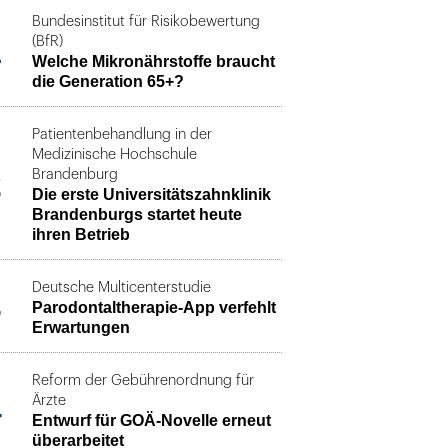
Bundesinstitut für Risikobewertung
1
(BfR)
Welche Mikronährstoffe braucht
die Generation 65+?
Patientenbehandlung in der
Medizinische Hochschule
2
Brandenburg
Die erste Universitätszahnklinik
Brandenburgs startet heute
ihren Betrieb
Deutsche Multicenterstudie
3
Parodontaltherapie-App verfehlt
Erwartungen
Reform der Gebührenordnung für
4
Ärzte
Entwurf für GOÄ-Novelle erneut
überarbeitet