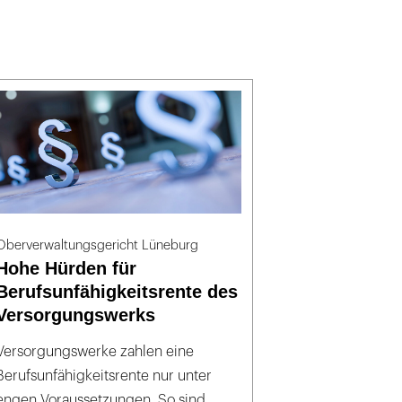
Oberverwaltungsgericht Lüneburg
Hohe Hürden für
Berufsunfähigkeitsrente des
Versorgungswerks
Versorgungswerke zahlen eine
Berufsunfähigkeitsrente nur unter
engen Voraussetzungen. So sind