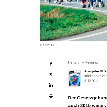
© Foto: CC
Folie
1
Heftarchiv Meinung
Facebook
von
Ausgabe 01/2
2
Plattform
Infektionen ve
X
31.12.2014
LinekdIn
Der Gesetzgebun
Seite
ausdrucken
auch 2015 weiter, 