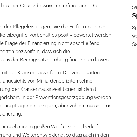
 ist per Gesetz bewusst unterfinanziert. Das
Sa
S
 der Pflegeleistungen, wie die Einführung eines
Sp
eitsbegriffs, vorbehaltlos positiv bewertet werden
we
die Frage der Finanzierung nicht abschließend
S
xperten bezweifeln, dass sich die
 aus der Beitragssatzerhöhung finanzieren lassen.
h mit der Krankenhausreform. Die vereinbarten
d angesichts von Milliardendefiziten schnell
ierung der Krankenhausinvestitionen ist damit
gesichert. In der Präventionsgesetzgebung werden
cherungsträger einbezogen, aber zahlen müssen nur
sicherung.
Jahr nach einem großen Wurf aussieht, bedarf
sierung und Weiterentwicklung, so dass auch in den