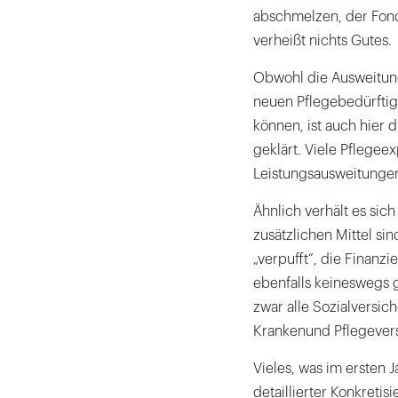
abschmelzen, der Fonds
verheißt nichts Gutes.
Obwohl die Ausweitung
neuen Pflegebedürftigk
können, ist auch hier 
geklärt. Viele Pflegee
Leistungsausweitungen
Ähnlich verhält es sic
zusätzlichen Mittel sin
„verpufft“, die Finanz
ebenfalls keineswegs 
zwar alle Sozialversi
Krankenund Pflegever
Vieles, was im ersten 
detaillierter Konkreti