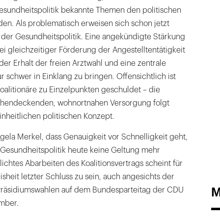
esundheitspolitik bekannte Themen den politischen
en. Als problematisch erweisen sich schon jetzt
n der Gesundheitspolitik. Eine angekündigte Stärkung
bei gleichzeitiger Förderung der Angestelltentätigkeit
der Erhalt der freien Arztwahl und eine zentrale
 schwer in Einklang zu bringen. Offensichtlich ist
alitionäre zu Einzelpunkten geschuldet – die
ächendeckenden, wohnortnahen Versorgung folgt
nheitlichen politischen Konzept.
gela Merkel, dass Genauigkeit vor Schnelligkeit geht,
 Gesundheitspolitik heute keine Geltung mehr
ichtes Abarbeiten des Koalitionsvertrags scheint für
heit letzter Schluss zu sein, auch angesichts der
M
 Präsidiumswahlen auf dem Bundesparteitag der CDU
mber.