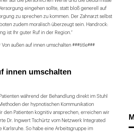
eher auf die persönlichen Werte und die Bedürfnisse
Versorgung eingehen sollte, statt bloß generell auf
rsorgung zu sprechen zu kommen. Der Zahnarzt selbst
eboten zudem moralisch überzeugt sein. Handrock:
ng ist Ihr guter Ruf in der Region.“
 Von außen auf innen umschalten ###title###
f innen umschalten
 Patienten während der Behandlung direkt im Stuhl
, Methoden der hypnotischen Kommunikation
 den Patienten kognitiv ansprechen, erreichen wir
M
ärte Dr. Ingwert Tschürtz vom Netzwerk Integrated
e Karlsruhe. So habe eine Arbeitsgruppe im