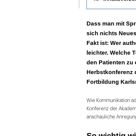
ausdrucken
So wichtig wi
Dass man mit Spra
sich nichts Neue
Gezielt anguc
Fakt ist: Wer aut
Von außen auf 
leichter. Welche 
Statt perfektio
den Patienten zu 
Herbstkonferenz 
Fortbildung Karl
Wie Kommunikation adr
Konferenz der Akademie
anschauliche Anregunge
So wichtig w