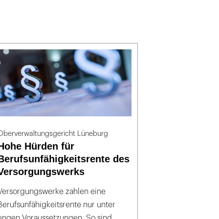
Oberverwaltungsgericht Lüneburg
Hohe Hürden für
Berufsunfähigkeitsrente des
Versorgungswerks
Versorgungswerke zahlen eine
Berufsunfähigkeitsrente nur unter
engen Voraussetzungen. So sind