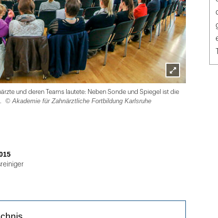
Lightbox
närzte und deren Teams lautete: Neben Sonde und Spiegel ist die
öffnen
© Akademie für Zahnärztliche Fortbildung Karlsruhe
.
015
reiniger
ichnis