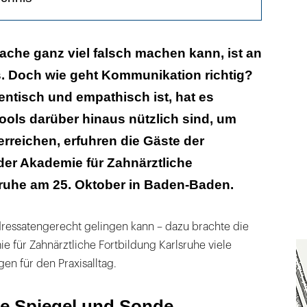
e Spiegel und Sonde
che ganz viel falsch machen kann, ist an
s. Doch wie geht Kommunikation richtig?
ken und zusammen anschauen
hentisch und empathisch ist, hat es
innen umschalten
Tools darüber hinaus nützlich sind, um
nistisch besser authentisch
erreichen, erfuhren die Gäste der
der Akademie für Zahnärztliche
sruhe am 25. Oktober in Baden-Baden.
essatengerecht gelingen kann – dazu brachte die
 für Zahnärztliche Fortbildung Karlsruhe viele
n für den Praxisalltag.
ie Spiegel und Sonde