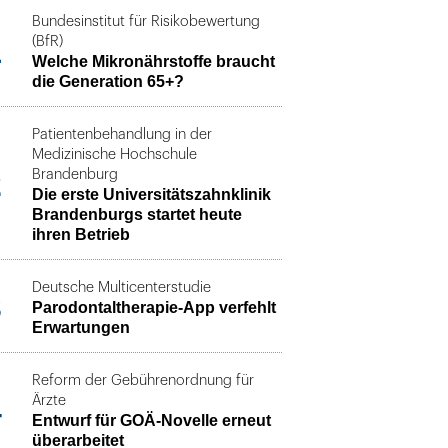
Bundesinstitut für Risikobewertung
1
(BfR)
Welche Mikronährstoffe braucht
die Generation 65+?
Patientenbehandlung in der
Medizinische Hochschule
2
Brandenburg
Die erste Universitätszahnklinik
Brandenburgs startet heute
ihren Betrieb
Deutsche Multicenterstudie
3
Parodontaltherapie-App verfehlt
Erwartungen
Reform der Gebührenordnung für
4
Ärzte
Entwurf für GOÄ-Novelle erneut
überarbeitet