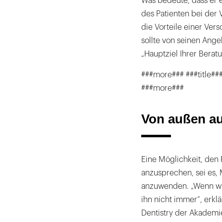
Was bedeute, dass er 
des Patienten bei der 
die Vorteile einer Ve
sollte von seinen Ang
„Hauptziel Ihrer Beratu
###more### ###title###
###more###
Von außen au
Eine Möglichkeit, den
anzusprechen, sei es
anzuwenden. „Wenn wir
ihn nicht immer“, erkl
Dentistry der Akademi