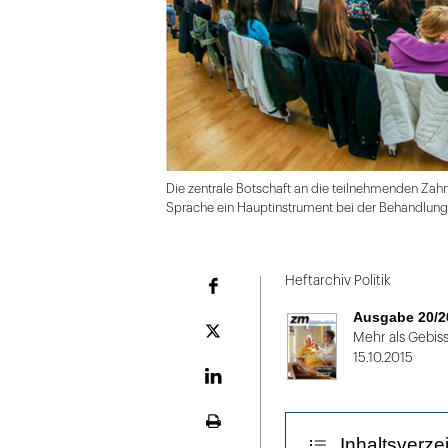
Die zentrale Botschaft an die teilnehmenden Zah
Sprache ein Hauptinstrument bei der Behandlung
Folie
1
Heftarchiv Politik
Facebook
von
Ausgabe 20/2
2
Plattform
Mehr als Gebiss
X
15.10.2015
LinekdIn
Seite
Inhaltsverze