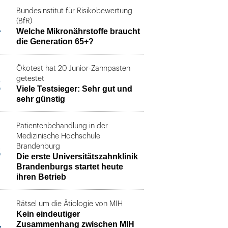
Bundesinstitut für Risikobewertung
1
(BfR)
Welche Mikronährstoffe braucht
die Generation 65+?
Ökotest hat 20 Junior-Zahnpasten
2
getestet
Viele Testsieger: Sehr gut und
sehr günstig
Patientenbehandlung in der
Medizinische Hochschule
3
Brandenburg
Die erste Universitätszahnklinik
Brandenburgs startet heute
ihren Betrieb
Rätsel um die Ätiologie von MIH
Kein eindeutiger
4
Zusammenhang zwischen MIH