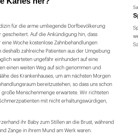
 Karies her?
Sa
S
izin für die arme umliegende Dorfbevölkerung
Sp
r gescheitert. Auf die Ankündigung hin, dass
we
ür eine Woche kostenlose Zahnbehandlungen
S
h deshalb zahlreiche Patienten aus der Umgebung
glich warteten ungefähr einhundert auf eine
tten einen weiten Weg auf sich genommen und
 Nähe des Krankenhauses, um am nächsten Morgen
handlungsraum bereitzustehen, so dass uns schon
e große Menschenmenge erwartete. Wir richteten
chmerzpatienten mit nicht erhaltungswürdigen,
rzerhand ihr Baby zum Stillen an die Brust, während
 und Zange in ihrem Mund am Werk waren.