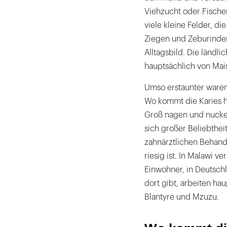
bis
Viehzucht oder Fischer
30
viele kleine Felder, d
Euro.
Ziegen und Zeburinder
Alltagsbild. Die ländli
hauptsächlich von Mais
Umso erstaunter ware
Wo kommt die Karies he
Groß nagen und nuckel
sich großer Beliebthei
zahnärztlichen Behan
riesig ist. In Malawi v
Einwohner, in Deutschl
dort gibt, arbeiten ha
Blantyre und Mzuzu.