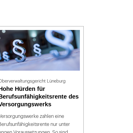
Oberverwaltungsgericht Lüneburg
Hohe Hürden für
Berufsunfähigkeitsrente des
Versorgungswerks
Versorgungswerke zahlen eine
Berufsunfähigkeitsrente nur unter
engen Voraussetzungen. So sind