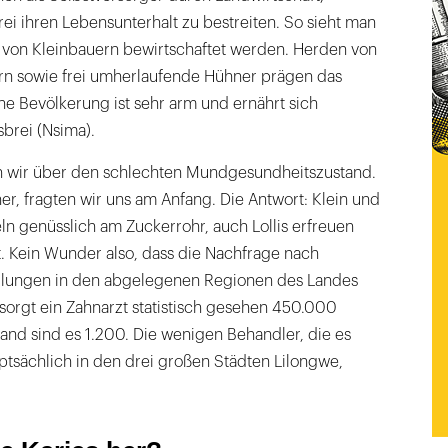
ei ihren Lebensunterhalt zu bestreiten. So sieht man
ie von Kleinbauern bewirtschaftet werden. Herden von
n sowie frei umherlaufende Hühner prägen das
che Bevölkerung ist sehr arm und ernährt sich
brei (Nsima).
n wir über den schlechten Mundgesundheitszustand.
r, fragten wir uns am Anfang. Die Antwort: Klein und
n genüsslich am Zuckerrohr, auch Lollis erfreuen
t. Kein Wunder also, dass die Nachfrage nach
dlungen in den abgelegenen Regionen des Landes
ersorgt ein Zahnarzt statistisch gesehen 450.000
and sind es 1.200. Die wenigen Behandler, die es
uptsächlich in den drei großen Städten Lilongwe,