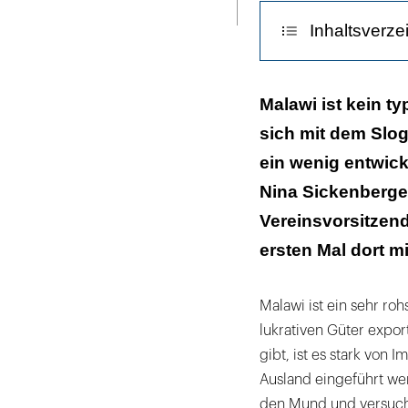
ausdrucken
kosten
Inhaltsverze
in
Malawi
zusammen
Wo kommt die 
Malawi ist kein t
rund
sich mit dem Slog
Das Unheil der
ein
ein wenig entwick
Euro
Nina Sickenberge
–
bei
Vereinsvorsitzen
einem
ersten Mal dort m
monatlichen
Einkommen
Malawi ist ein sehr ro
der
lukrativen Güter expor
Eltern
gibt, ist es stark von
von
Ausland eingeführt we
10
den Mund und versuche