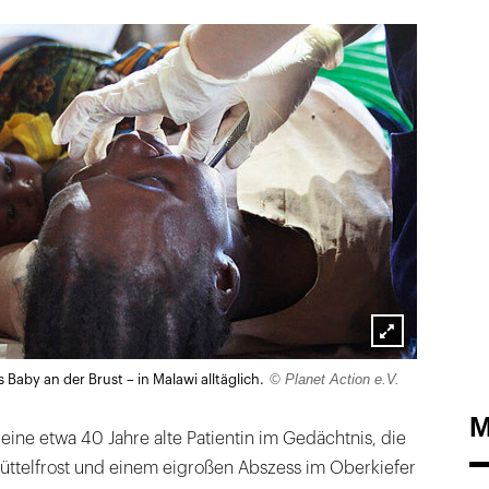
Lightbox
© Planet Action e.V.
aby an der Brust – in Malawi alltäglich.
öffnen
M
eine etwa 40 Jahre alte Patientin im Gedächtnis, die
üttelfrost und einem eigroßen Abszess im Oberkiefer