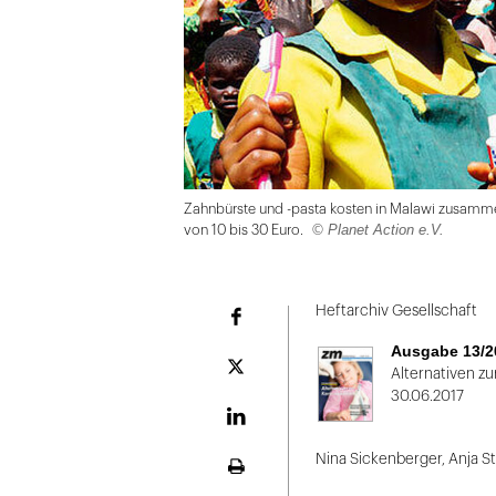
Zahnbürste und -pasta kosten in Malawi zusamme
© Planet Action e.V.
von 10 bis 30 Euro.
Folie
1
Heftarchiv Gesellschaft
Facebook
von
Ausgabe 13/2
2:
Plattform
Alternativen zu
X
30.06.2017
Zahnbürste
und
LinekdIn
-
Nina Sickenberger, Anja S
Seite
pasta