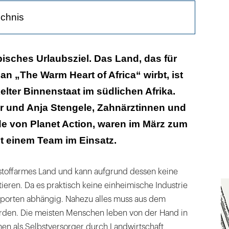
ichnis
Karies her?
ypisches Urlaubsziel. Das Land, das für
an „The Warm Heart of Africa“ wirbt, ist
 Kinderehen
elter Binnenstaat im südlichen Afrika.
r und Anja Stengele, Zahnärztinnen und
de von Planet Action, waren im März zum
it einem Team im Einsatz.
hstoffarmes Land und kann aufgrund dessen keine
tieren. Da es praktisch keine einheimische Industrie
 Importen abhängig. Nahezu alles muss aus dem
rden. Die meisten Menschen leben von der Hand in
n als Selbstversorger durch Landwirtschaft,