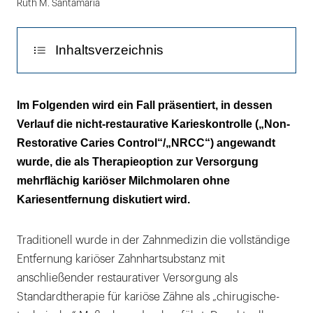
Ruth M. Santamaría
Die
Eröffnung
der
Inhaltsverzeichnis
approximalen
Kariesläsion
Klinischer Befund
kann
Im Folgenden wird ein Fall präsentiert, in dessen
durch
Verlauf die nicht-restaurative Karieskontrolle („Non-
Kariesrisikobewertung
Entfernung
Restorative Caries Control“/„NRCC“) angewandt
des
Diagnose und Therapie
wurde, die als Therapieoption zur Versorgung
überhängenden
mehrflächig kariöser Milchmolaren ohne
Diskussion
Zahnschmelzes
Kariesentfernung diskutiert wird.
mit
Fazit
rotierenden
Traditionell wurde in der Zahnmedizin die vollständige
Literaturliste
Instrumenten
Entfernung kariöser Zahnhartsubstanz mit
erfolgen,
anschließender restaurativer Versorgung als
wie
Standardtherapie für kariöse Zähne als „chirugische-
beispielhaft