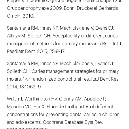
Pieper K. Epidemiologische Begleituntersuchungen zur
Gruppenprophylaxe 2009. Bonn, Druckerei Gerhards
GmbH, 2010.
Santamaria RM, Innes NP, Machiulskiene V, Evans DJ,
Alkilzy M, Splieth CH: Acceptability of different caries
management methods for primary molars in a RCT. Int J
Paediatr Dent. 2015; 25:9-17.
Santamaria RM, Innes NP, Machiulskiene V, Evans DJ,
Splieth CH. Caries management strategies for primary
molars: 1-yr randomized control trial results.J Dent Res.
2014;93:1062- 9.
Walsh T, Worthington HV, Glenny AM, Appelbe P,
Marinho VC, Shi X. Fluoride toothpastes of different
concentrations for preventing dental caries in children
and adolescents. Cochrane Database Syst Rev.