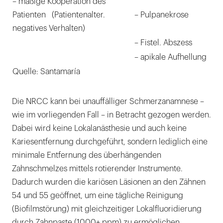
– mäßige Kooperation des
Patienten (Patientenalter.
– Pulpanekrose
negatives Verhalten)
– Fistel. Abszess
– apikale Aufhellung
Quelle: Santamaría
Die NRCC kann bei unauffälliger Schmerzanamnese –
wie im vorliegenden Fall – in Betracht gezogen werden.
Dabei wird keine Lokalanästhesie und auch keine
Kariesentfernung durchgeführt, sondern lediglich eine
minimale Entfernung des überhängenden
Zahnschmelzes mittels rotierender Instrumente.
Dadurch wurden die kariösen Läsionen an den Zähnen
54 und 55 geöffnet, um eine tägliche Reinigung
(Biofilmstörung) mit gleichzeitiger Lokalfluoridierung
durch Zahnpaste (1000+ ppm) zu ermöglichen.