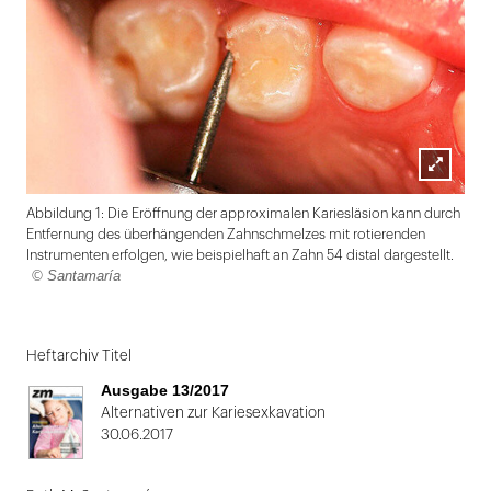
Lightbox
Abbildung 1: Die Eröffnung der approximalen Kariesläsion kann durch
öffnen
Entfernung des überhängenden Zahnschmelzes mit rotierenden
Instrumenten erfolgen, wie beispielhaft an Zahn 54 distal dargestellt.
© Santamaría
Folie
1
Heftarchiv Titel
von
Ausgabe 13/2017
2:
Alternativen zur Kariesexkavation
30.06.2017
Abbildung
1: