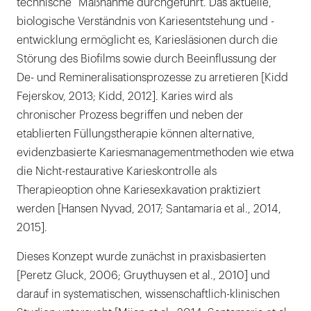
technische“ Maßnahme durchgeführt. Das aktuelle,
an
biologische Verständnis von Kariesentstehung und -
Zahn
entwicklung ermöglicht es, Kariesläsionen durch die
54
Störung des Biofilms sowie durch Beeinflussung der
distal
De- und Remineralisationsprozesse zu arretieren [Kidd
dargestellt.
Fejerskov, 2013; Kidd, 2012]. Karies wird als
chronischer Prozess begriffen und neben der
etablierten Füllungstherapie können alternative,
evidenzbasierte Kariesmanagementmethoden wie etwa
die Nicht-restaurative Karieskontrolle als
Therapieoption ohne Kariesexkavation praktiziert
werden [Hansen Nyvad, 2017; Santamaria et al., 2014,
2015].
Dieses Konzept wurde zunächst in praxisbasierten
[Peretz Gluck, 2006; Gruythuysen et al., 2010] und
darauf in systematischen, wissenschaftlich-klinischen