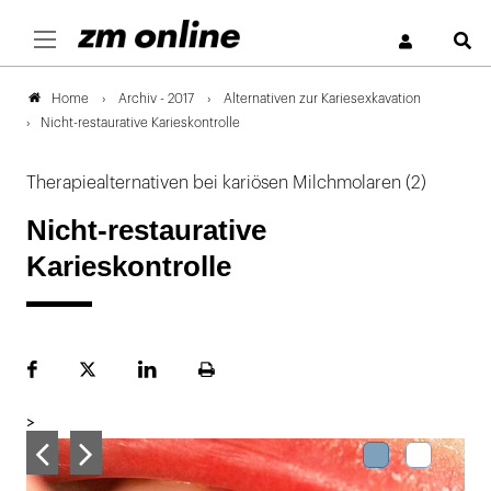
S
Archiv - 2017
Alternativen zur Kariesexkavation
Home
Nicht-restaurative Karieskontrolle
Therapiealternativen bei kariösen Milchmolaren (2)
Nicht-restaurative
Karieskontrolle
Facebook
Plattform
LinekdIn
Seite
X
ausdrucken
>