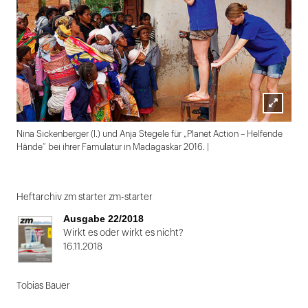
Lightbox
Nina Sickenberger (l.) und Anja Stegele für „Planet Action – Helfende
öffnen
Hände“ bei ihrer Famulatur in Madagaskar 2016. |
Folie
1
Heftarchiv zm starter zm-starter
von
Ausgabe 22/2018
2
Wirkt es oder wirkt es nicht?
16.11.2018
Tobias Bauer