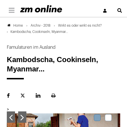
S
Archiv - 2018
Wirkt es oder wirkt es nicht?
Home
Kambodscha, Cookinseln, Myanmar...
Famulaturen im Ausland
Kambodscha, Cookinseln,
Myanmar...
Facebook
Plattform
LinekdIn
Seite
X
ausdrucken
>