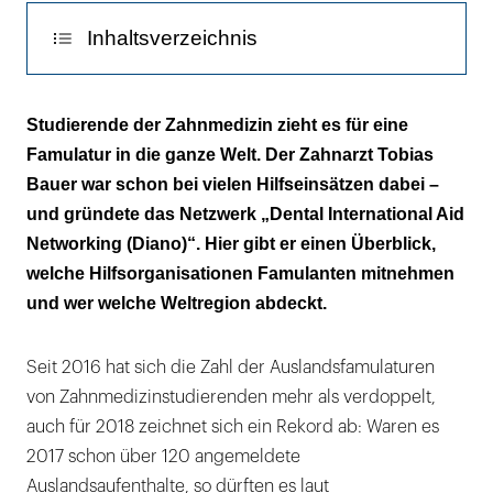
Inhaltsverzeichnis
Fast alle Heimkehrer schwärmen
Studierende der Zahnmedizin zieht es für eine
Famulatur in die ganze Welt. Der Zahnarzt Tobias
Ein Auslandseinsatz lohnt sich immer
Bauer war schon bei vielen Hilfseinsätzen dabei –
Anlaufstellen
und gründete das Netzwerk „Dental International Aid
Networking (Diano)“. Hier gibt er einen Überblick,
welche Hilfsorganisationen Famulanten mitnehmen
und wer welche Weltregion abdeckt.
Seit 2016 hat sich die Zahl der Auslandsfamulaturen
von Zahnmedizinstudierenden mehr als verdoppelt,
auch für 2018 zeichnet sich ein Rekord ab: Waren es
2017 schon über 120 angemeldete
Auslandsaufenthalte, so dürften es laut