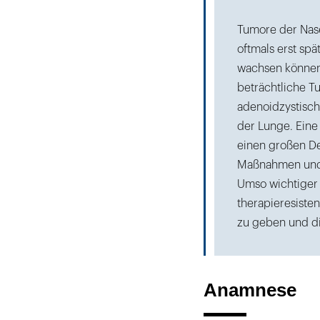
Tumore der Nas
oftmals erst spä
wachsen können.
beträchtliche T
adenoidzystisch
der Lunge. Ein
einen großen De
Maßnahmen und 
Umso wichtiger 
therapieresist
zu geben und di
Anamnese