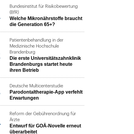
Bundesinstitut für Risikobewertung
1
(BfR)
Welche Mikronährstoffe braucht
die Generation 65+?
Patientenbehandlung in der
Medizinische Hochschule
2
Brandenburg
Die erste Universitätszahnklinik
Brandenburgs startet heute
ihren Betrieb
Deutsche Multicenterstudie
3
Parodontaltherapie-App verfehlt
Erwartungen
Reform der Gebührenordnung für
4
Ärzte
Entwurf für GOÄ-Novelle erneut
überarbeitet