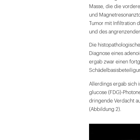
Masse, die die vorder
und Magnetresonanzto
Tumor mit Infiltratio
und des angrenzender
Die histopathologische
Diagnose eines adenoi
ergab zwar einen fort
Schädelbasisbeteiligu
Allerdings ergab sich 
glucose (FDG)-Photone
dringende Verdacht au
(Abbildung 2).