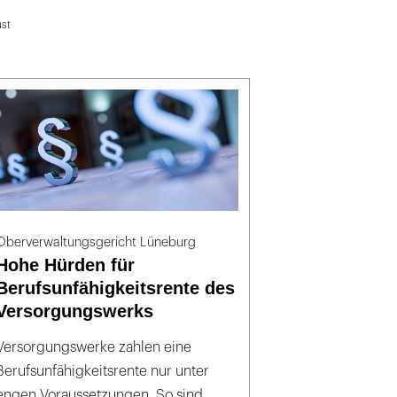
ust
Oberverwaltungsgericht Lüneburg
Hohe Hürden für
Berufsunfähigkeitsrente des
Versorgungswerks
Versorgungswerke zahlen eine
Berufsunfähigkeitsrente nur unter
engen Voraussetzungen. So sind