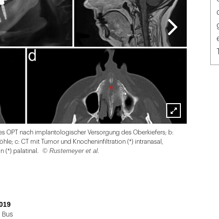
Lightbox
ges OPT nach implantologischer Versorgung des Oberkiefers; b:
öffnen
le; c: CT mit Tumor und Knocheninfiltration (*) intranasal,
© Rustemeyer et al.
 (*) palatinal.
019
 Bus