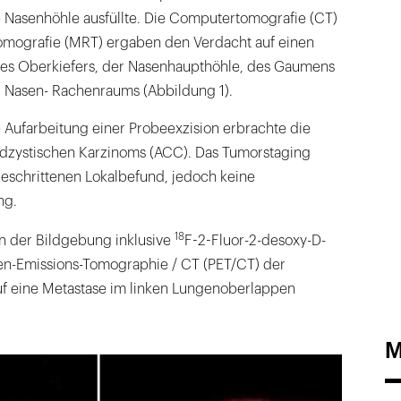
e Nasenhöhle ausfüllte. Die Computertomografie (CT)
mografie (MRT) ergaben den Verdacht auf einen
n des Oberkiefers, der Nasenhaupthöhle, des Gaumens
 Nasen- Rachenraums (Abbildung 1).
 Aufarbeitung einer Probeexzision erbrachte die
dzystischen Karzinoms (ACC). Das Tumorstaging
geschrittenen Lokalbefund, jedoch keine
ng.
18
in der Bildgebung inklusive
F-2-Fluor-2-desoxy-D-
n-Emissions-Tomographie / CT (PET/CT) der
f eine Metastase im linken Lungenoberlappen
M