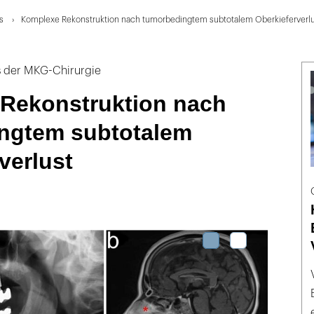
s
Komplexe Rekonstruktion nach tumorbedingtem subtotalem Oberkieferverl
s der MKG-Chirurgie
Rekonstruktion nach
ngtem subtotalem
verlust