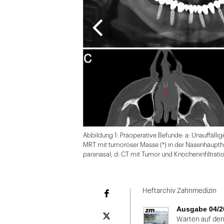
Abbildung 1: Präoperative Befunde: a: Unauffälli
MRT mit tumoröser Masse (*) in der Nasenhaupthöh
paranasal; d: CT mit Tumor und Knocheninfiltration
Folie
1
Heftarchiv Zahnmedizin
Facebook
von
Ausgabe 04/2
2
Plattform
Warten auf den