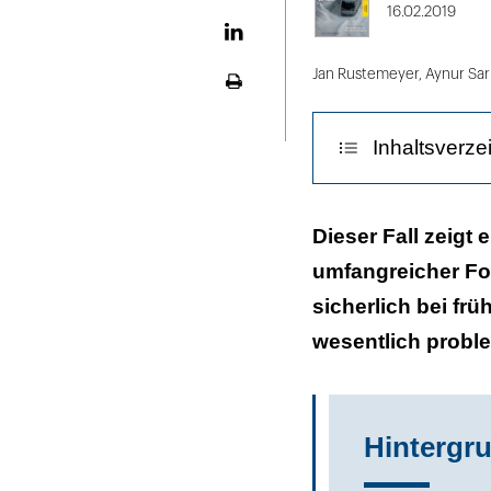
X
16.02.2019
LinekdIn
Jan Rustemeyer, Aynur Sar
Seite
ausdrucken
Inhaltsverze
Anamnese
Dieser Fall zeigt 
umfangreicher Fol
Befund
sicherlich bei frü
Therapie
wesentlich proble
Diskussion
Fazit für die Pr
Hintergr
Literaturliste