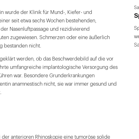
Sa
in wurde der Klinik für Mund-, Kiefer- und
S
 einer seit etwa sechs Wochen bestehenden,
Sp
der Nasenluftpassage und rezidivierend
we
uten zugewiesen. Schmerzen oder eine äußerlich
S
g bestanden nicht.
bgeklärt werden, ob das Beschwerdebild auf die vor
ührte umfangreiche implantologische Versorgung des
führen war. Besondere Grunderkrankungen
ientin anamnestisch nicht, sie war immer gesund und
.
ei der anterioren Rhinoskopie eine tumoröse solide