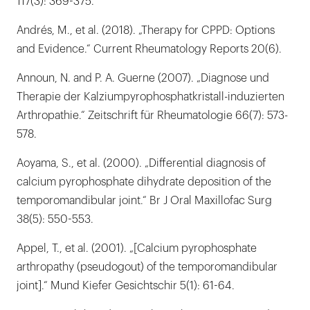
117(3): 369-375.
Andrés, M., et al. (2018). „Therapy for CPPD: Options
and Evidence.“ Current Rheumatology Reports 20(6).
Announ, N. and P. A. Guerne (2007). „Diagnose und
Therapie der Kalziumpyrophosphatkristall-induzierten
Arthropathie.“ Zeitschrift für Rheumatologie 66(7): 573-
578.
Aoyama, S., et al. (2000). „Differential diagnosis of
calcium pyrophosphate dihydrate deposition of the
temporomandibular joint.“ Br J Oral Maxillofac Surg
38(5): 550-553.
Appel, T., et al. (2001). „[Calcium pyrophosphate
arthropathy (pseudogout) of the temporomandibular
joint].“ Mund Kiefer Gesichtschir 5(1): 61-64.