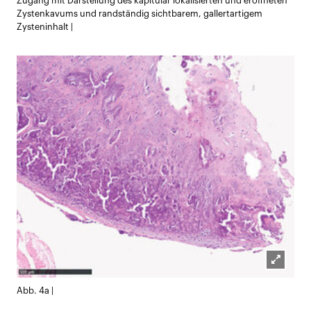
Zugang mit Darstellung des kapitulär lokalisierten und eröffneten
Zystenkavums und randständig sichtbarem, gallertartigem
Zysteninhalt |
Lightb
Abb. 4a |
öffnen