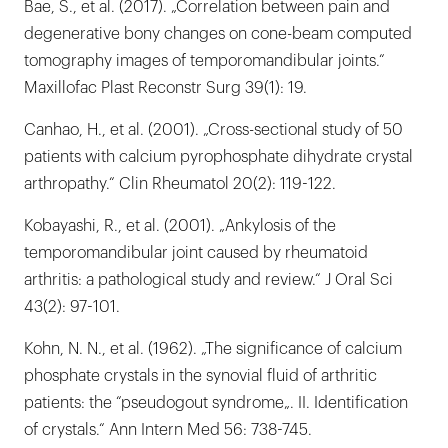
Bae, S., et al. (2017). „Correlation between pain and
degenerative bony changes on cone-beam computed
tomography images of temporomandibular joints.“
Maxillofac Plast Reconstr Surg 39(1): 19.
Canhao, H., et al. (2001). „Cross-sectional study of 50
patients with calcium pyrophosphate dihydrate crystal
arthropathy.“ Clin Rheumatol 20(2): 119-122.
Kobayashi, R., et al. (2001). „Ankylosis of the
temporomandibular joint caused by rheumatoid
arthritis: a pathological study and review.“ J Oral Sci
43(2): 97-101.
Kohn, N. N., et al. (1962). „The significance of calcium
phosphate crystals in the synovial fluid of arthritic
patients: the “pseudogout syndrome„. II. Identification
of crystals.“ Ann Intern Med 56: 738-745.