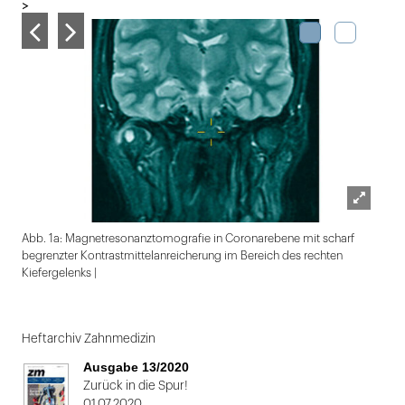
>
Lightbox
Abb. 1a: Magnetresonanztomografie in Coronarebene mit scharf
öffnen
begrenzter Kontrastmittelanreicherung im Bereich des rechten
Kiefergelenks |
Folie
1
Heftarchiv Zahnmedizin
von
Ausgabe 13/2020
2
Zurück in die Spur!
01.07.2020