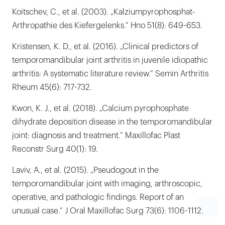
Koitschev, C., et al. (2003). „Kalziumpyrophosphat-
Arthropathie des Kiefergelenks.“ Hno 51(8): 649-653.
Kristensen, K. D., et al. (2016). „Clinical predictors of
temporomandibular joint arthritis in juvenile idiopathic
arthritis: A systematic literature review.“ Semin Arthritis
Rheum 45(6): 717-732.
Kwon, K. J., et al. (2018). „Calcium pyrophosphate
dihydrate deposition disease in the temporomandibular
joint: diagnosis and treatment.“ Maxillofac Plast
Reconstr Surg 40(1): 19.
Laviv, A., et al. (2015). „Pseudogout in the
temporomandibular joint with imaging, arthroscopic,
operative, and pathologic findings. Report of an
unusual case.“ J Oral Maxillofac Surg 73(6): 1106-1112.