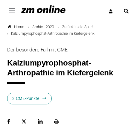
S
Archiv - 2020
Zurück in die Spur!
Home
Kalziumpyrophosphat-Arthropathie im Kiefergelenk
Der besondere Fall mit CME
Kalziumpyrophosphat-
Arthropathie im Kiefergelenk
2 CME-Punkte
Facebook
Plattform
LinekdIn
Seite
X
ausdrucken