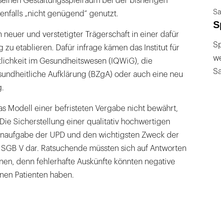
einen Gestaltungsspielraum bei der bisherigen
Sa
enfalls „nicht genügend“ genutzt.
S
n neuer und verstetigter Trägerschaft in einer dafür
Sp
 zu etablieren. Dafür infrage kämen das Institut für
we
tlichkeit im Gesundheitswesen (IQWiG), die
S
sundheitliche Aufklärung (BZgA) oder auch eine neu
g.
s Modell einer befristeten Vergabe nicht bewährt,
 Die Sicherstellung einer qualitativ hochwertigen
ernaufgabe der UPD und den wichtigsten Zweck der
SGB V dar. Ratsuchende müssten sich auf Antworten
nen, denn fehlerhafte Auskünfte könnten negative
enen Patienten haben.