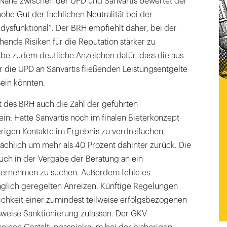
 Nähe zwischen der UPD und Sanvartis bewertet der
hohe Gut der fachlichen Neutralität bei der
 „dysfunktional“. Der BRH empfiehlt daher, bei der
ende Risiken für die Reputation stärker zu
ebe zudem deutliche Anzeichen dafür, dass die aus
 die UPD an Sanvartis fließenden Leistungsentgelte
ein könnten.
t des BRH auch die Zahl der geführten
n: Hatte Sanvartis noch im finalen Bieterkonzept
rigen Kontakte im Ergebnis zu verdreifachen,
sächlich um mehr als 40 Prozent dahinter zurück. Die
uch in der Vergabe der Beratung an ein
nternehmen zu suchen. Außerdem fehle es
aglich geregelten Anreizen. Künftige Regelungen
ichkeit einer zumindest teilweise erfolgsbezogenen
eise Sanktionierung zulassen. Der GKV-