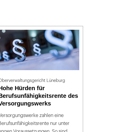
Oberverwaltungsgericht Lüneburg
Hohe Hürden für
Berufsunfähigkeitsrente des
Versorgungswerks
Versorgungswerke zahlen eine
Berufsunfähigkeitsrente nur unter
engen Voraussetzungen. So sind