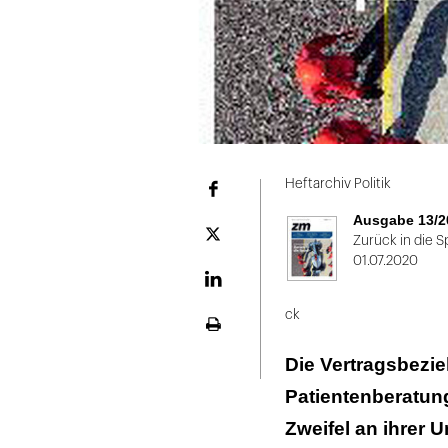
Heftarchiv Politik
Facebook
Ausgabe 13/2
Plattform
Zurück in die S
X
01.07.2020
LinekdIn
ck
Seite
ausdrucken
Die Vertragsbezi
Patientenberatun
Zweifel an ihrer U