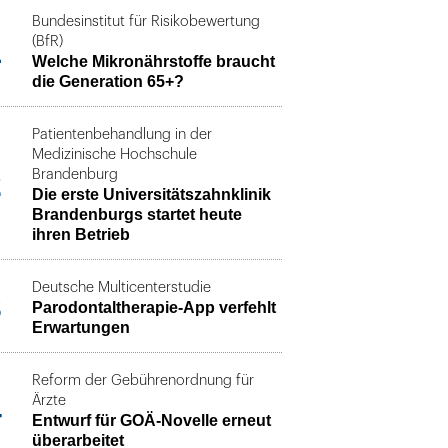
Bundesinstitut für Risikobewertung
1
(BfR)
Welche Mikronährstoffe braucht
die Generation 65+?
Patientenbehandlung in der
Medizinische Hochschule
2
Brandenburg
Die erste Universitätszahnklinik
Brandenburgs startet heute
ihren Betrieb
Deutsche Multicenterstudie
3
Parodontaltherapie-App verfehlt
Erwartungen
Reform der Gebührenordnung für
4
Ärzte
Entwurf für GOÄ-Novelle erneut
überarbeitet