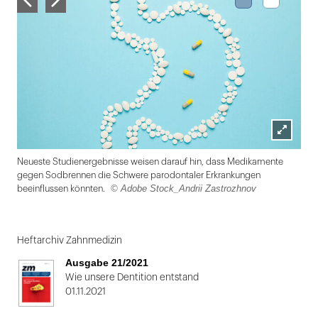
Lightbox
Neueste Studienergebnisse weisen darauf hin, dass Medikamente
öffnen
gegen Sodbrennen die Schwere parodontaler Erkrankungen
© Adobe Stock_Andrii Zastrozhnov
beeinflussen könnten.
Folie
1
Heftarchiv Zahnmedizin
von
Ausgabe 21/2021
2
Wie unsere Dentition entstand
01.11.2021