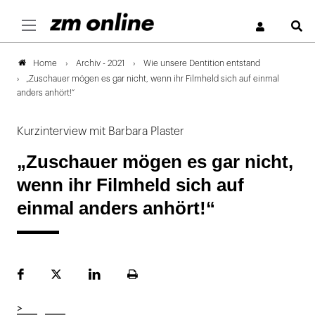
S
Archiv - 2021
Wie unsere Dentition entstand
Home
„Zuschauer mögen es gar nicht, wenn ihr Filmheld sich auf einmal
anders anhört!“
Kurzinterview mit Barbara Plaster
„Zuschauer mögen es gar nicht,
wenn ihr Filmheld sich auf
einmal anders anhört!“
Facebook
Plattform
LinekdIn
Seite
X
ausdrucken
>