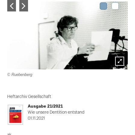
Lightbox
© Ruebenberg
öffnen
Folie
1
Heftarchiv Gesellschaft
von
Ausgabe 21/2021
2
Wie unsere Dentition entstand
01.11.2021
ak