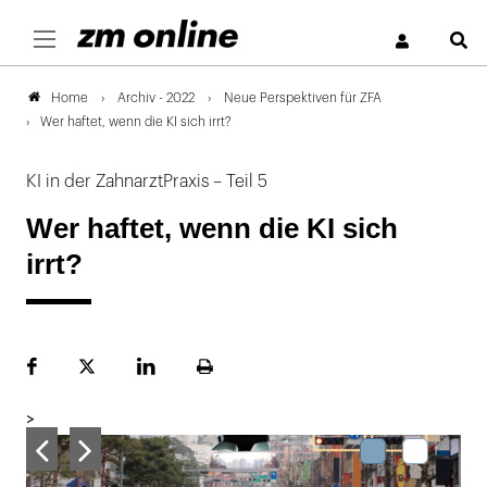
S
Archiv - 2022
Neue Perspektiven für ZFA
Home
Wer haftet, wenn die KI sich irrt?
KI in der ZahnarztPraxis – Teil 5
Wer haftet, wenn die KI sich
irrt?
Facebook
Plattform
LinekdIn
Seite
X
ausdrucken
>