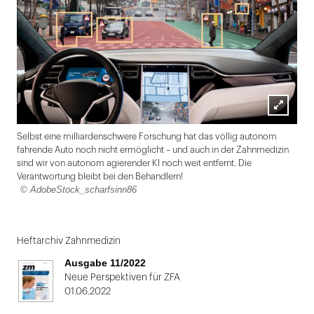
Lightbox
Selbst eine milliardenschwere Forschung hat das völlig autonom
öffnen
fahrende Auto noch nicht ermöglicht – und auch in der Zahnmedizin
sind wir von autonom agierender KI noch weit entfernt. Die
Verantwortung bleibt bei den Behandlern!
© AdobeStock_scharfsinn86
Folie
1
Heftarchiv Zahnmedizin
von
Ausgabe 11/2022
2
Neue Perspektiven für ZFA
01.06.2022