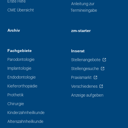
Erste Hilfe
Anleitung zur
CME Übersicht
Termineingabe
Archiv
zm-starter
Fachgebiete
Inserat
Parodontologie
Stellenangebote
Implantologie
Stellengesuche
Endodontologie
Praxismarkt
Kieferorthopädie
Verschiedenes
Prothetik
Anzeige aufgeben
Chirurgie
Kinderzahnheilkunde
Alterszahnheilkunde