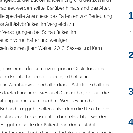
ngebots, der Lückenausdehnung und des Zustands
chtet werden sollte. Darüber hinaus sind das Alter,
die spezielle Anamnese des Patienten von Bedeutung.
ass Adhäsivbrücken im Vergleich zu
n Versorgungen bei Schaltlücken im
tisch vorteilhafter und weniger
sein können [Lam Walter, 2013; Sassea und Kern,
, dass eine adäquate ovoid-pontic-Gestaltung des
 im Frontzahnbereich ideale, ästhetische
d das Weichgewebe erhalten kann. Auf den Erhalt des
Kieferknochens wies auch Cacaci hin, der auf die
taltung aufmerksam machte. Wenn es um die
Behandlung geht, sollen außerdem die Ursache des
entstandene Lückensituation berücksichtigt werden.
ingriffen sollte der Patient parodontal stabil
 der therapeutische Langzeiterfolg ansonsten negativ