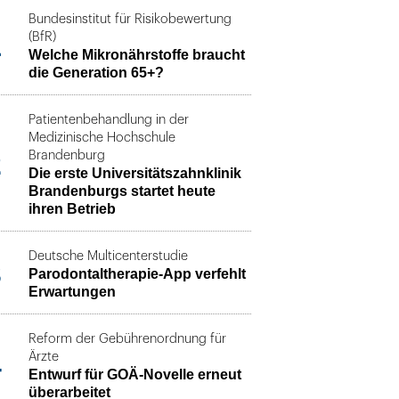
Bundesinstitut für Risikobewertung
1
(BfR)
Welche Mikronährstoffe braucht
die Generation 65+?
Patientenbehandlung in der
Medizinische Hochschule
2
Brandenburg
Die erste Universitätszahnklinik
Brandenburgs startet heute
ihren Betrieb
Deutsche Multicenterstudie
3
Parodontaltherapie-App verfehlt
Erwartungen
Reform der Gebührenordnung für
4
Ärzte
Entwurf für GOÄ-Novelle erneut
überarbeitet