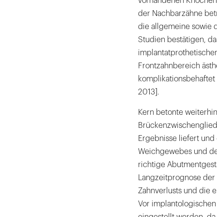
vorhandenen Knochena
der Nachbarzähne betra
die allgemeine sowie 
Studien bestätigen, d
implantatprothetische
Frontzahnbereich ästhe
komplikationsbehaftet 
2013].
Kern betonte weiterhin
Brückenzwischenglieds
Ergebnisse liefert un
Weichgewebes und des 
richtige Abutmentges
Langzeitprognose der 
Zahnverlusts und die 
Vor implantologischen E
eingestellt werden, da