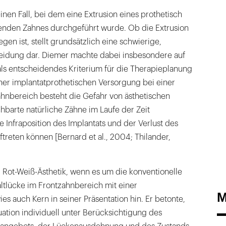
inen Fall, bei dem eine Extrusion eines prothetisch
enden Zahnes durchgeführt wurde. Ob die Extrusion
gen ist, stellt grundsätzlich eine schwierige,
eidung dar. Diemer machte dabei insbesondere auf
als entscheidendes Kriterium für die Therapieplanung
ner implantatprothetischen Versorgung bei einer
ahnbereich besteht die Gefahr von ästhetischen
barte natürliche Zähne im Laufe der Zeit
e Infraposition des Implantats und der Verlust des
treten können [Bernard et al., 2004; Thilander,
 Rot-Weiß-Ästhetik, wenn es um die konventionelle
ltlücke im Frontzahnbereich mit einer
M
es auch Kern in seiner Präsentation hin. Er betonte,
ation individuell unter Berücksichtigung des