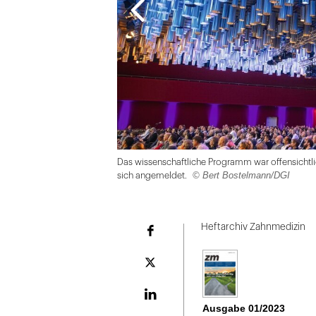
Das wissenschaftliche Programm war offensichtli
© Bert Bostelmann/DGI
sich angemeldet.
Folie
1
Heftarchiv Zahnmedizin
Facebook
von
2:
Plattform
X
Das
wissenschaftliche
LinekdIn
Ausgabe 01/2023