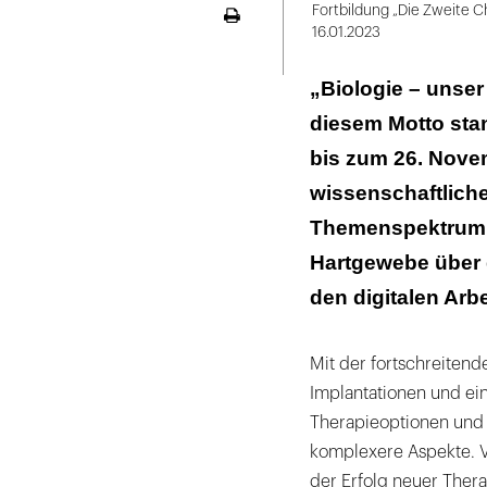
Programm
Fortbildung „Die Zweite C
Seite
16.01.2023
war
ausdrucken
offensichtlich
„Biologie – unser
gut
diesem Motto stan
gewählt
bis zum 26. Nove
—
rund
wissenschaftliche
2.000
Themenspektrum r
Zahnärztinnen
Hartgewebe über
und
den digitalen Arb
Zahnärzte
hatten
sich
Mit der fortschreitend
angemeldet.
Implantationen und ein
Therapieoptionen und 
komplexere Aspekte. Vie
der Erfolg neuer Thera