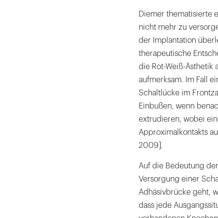
Diemer thematisierte e
nicht mehr zu versorg
der Implantation überle
therapeutische Entsch
die Rot-Weiß-Ästhetik 
aufmerksam. Im Fall ei
Schaltlücke im Frontz
Einbußen, wenn benach
extrudieren, wobei ein
Approximalkontakts auf
2009].
Auf die Bedeutung der
Versorgung einer Scha
Adhäsivbrücke geht, wi
dass jede Ausgangssitu