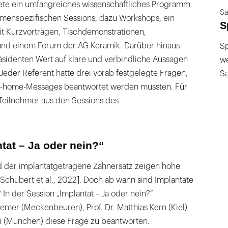
ete ein umfangreiches wissenschaftliches Programm
Sa
emenspezifischen Sessions, dazu Workshops, ein
S
t Kurzvorträgen, Tischdemonstrationen,
und einem Forum der AG Keramik. Darüber hinaus
Sp
äsidenten Wert auf klare und verbindliche Aussagen
we
 Jeder Referent hatte drei vorab festgelegte Fragen,
S
ke-home-Messages beantwortet werden mussten. Für
 Teilnehmer aus den Sessions des
tat – Ja oder nein?“
d der implantatgetragene Zahnersatz zeigen hohe
 [Schubert et al., 2022]. Doch ab wann sind Implantate
 In der Session „Implantat – Ja oder nein?“
iemer (Meckenbeuren), Prof. Dr. Matthias Kern (Kiel)
i (München) diese Frage zu beantworten.